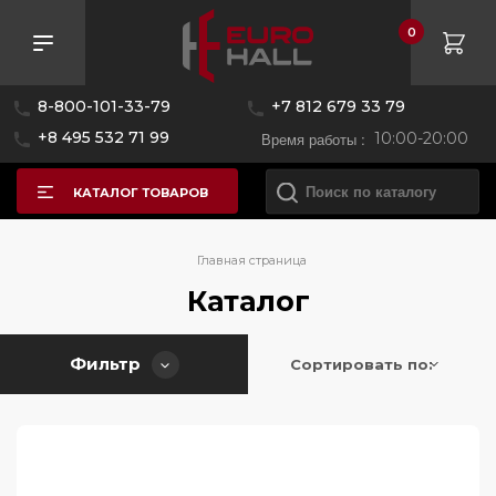
0
Розничная цена
8-800-101-33-79
+7 812 679 33 79
—
+8 495 532 71 99
Время работы :
10:00-20:00
КАТАЛОГ ТОВАРОВ
Бренд
Главная страница
Каталог
Страна производитель
AEG
Фильтр
Alpicool
Сортировать по:
Цвет
Австрия
Asko
Беларусь
BORK
Серия
Болгария
Bertazzoni
Болгария/Германия