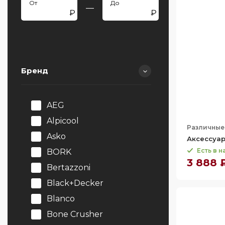
—
Бренд
AEG
Alpicool
Различные
Asko
Аксессуар
Есть в 
BORK
3 888 
Bertazzoni
Black+Decker
Blanco
Bone Crusher