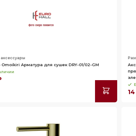
 аксессуары
Раз
 Omoikiri Арматура для сушек DRY-01/02-GM
Акс
пря
наличии
эле
₽
Е
14