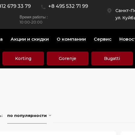
812 679 33 79
+8 495 532 71 99
Санкт-П
Время работы :
ул. Куйб
10:00-20:00
а
Акции и скидки
О компании
Сервис
Новос
Korting
Gorenje
Bugatti
ь:
по популярности