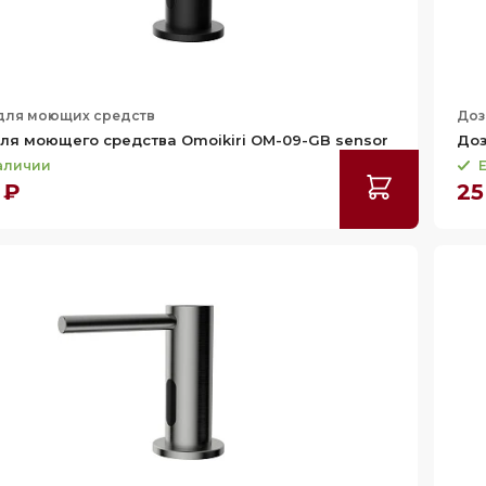
для моющих средств
Доз
ля моющего средства Omoikiri OM-09-GB sensor
Доз
наличии
Е
 ₽
25