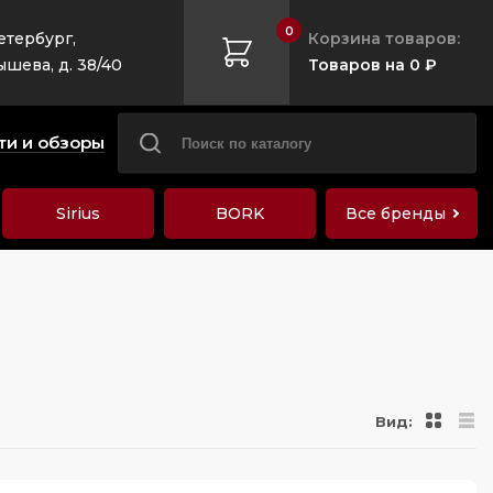
0
етербург,
Корзина товаров:
ышева, д. 38/40
Товаров на 0 ₽
ти и обзоры
Sirius
BORK
Все бренды
Вид: