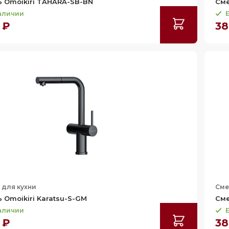
 Omoikiri TAHARA-SB-BN
Сме
наличии
Е
 ₽
38
 для кухни
Сме
 Omoikiri Karatsu-S-GM
Сме
наличии
Е
 ₽
38