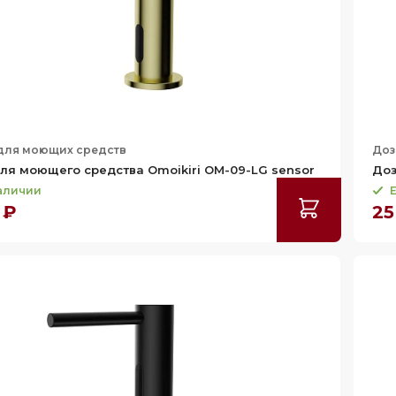
для моющих средств
Доз
ля моющего средства Omoikiri OM-09-LG sensor
Доз
наличии
Е
 ₽
25