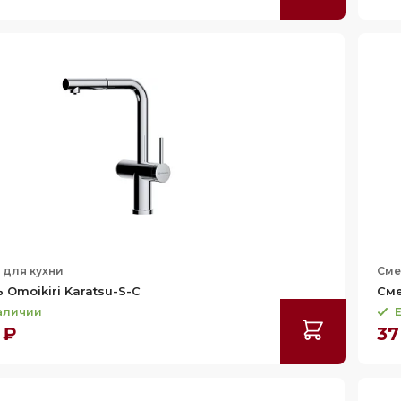
 для кухни
Сме
 Omoikiri Karatsu-S-C
Сме
наличии
Е
 ₽
37