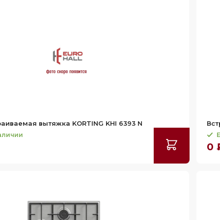
аиваемая вытяжка KORTING KHI 6393 N
Вст
наличии
Е
0 