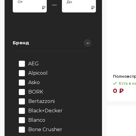
—
Бренд
AEG
Alpicool
Полновстр
Asko
Есть в 
0 ₽
BORK
Bertazzoni
Black+Decker
Blanco
Bone Crusher