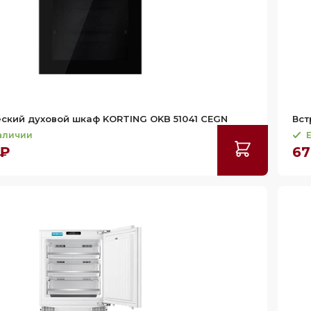
ский духовой шкаф KORTING OKB 51041 CEGN
Вст
наличии
Е
 ₽
67