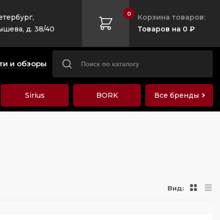
0
етербург,
Корзина товаров:
ышева, д. 38/40
Товаров на 0 ₽
ти и обзоры
Sirius
BORK
Все бренды
Вид: