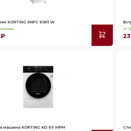
ик KORTING KNFC 61811 W
Вст
наличии
Е
 ₽
23
я машина KORTING KD 69 IHPM
Сти