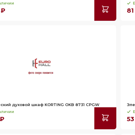
наличии
Е
 ₽
81
еский духовой шкаф KORTING OKB 8731 CPGW
Эле
наличии
Е
 ₽
53