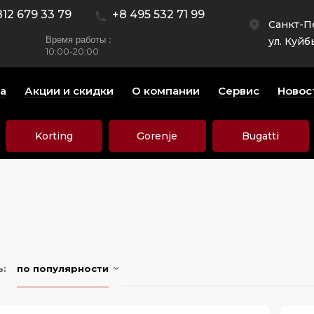
812 679 33 79
+8 495 532 71 99
Санкт-П
Время работы :
ул. Куйб
10:00-20:00
а
Акции и скидки
О компании
Сервис
Новос
Korting
Gorenje
Bugatti
ь:
по популярности