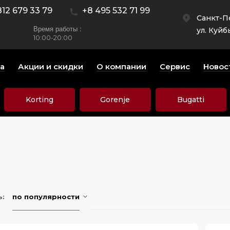
812 679 33 79
+8 495 532 71 99
Санкт-П
Время работы :
ул. Куйб
10:00-20:00
а
Акции и скидки
О компании
Сервис
Новос
Korting
Gorenje
Bugatti
ь:
по популярности