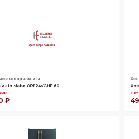
мые холодильники
Хол
ик Io Mabe ORE24VGHF 60
Хол
чии
Нет
0 ₽
49