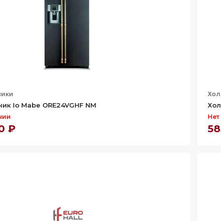
ники
Хол
ник Io Mabe ORE24VGHF NM
Хол
чии
Нет
0 ₽
58