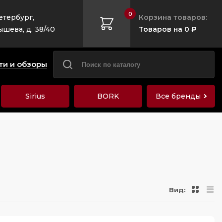
0
етербург,
Корзина товаров:
ышева, д. 38/40
Товаров на 0 ₽
ти и обзоры
Sirius
BORK
Все бренды
Вид: