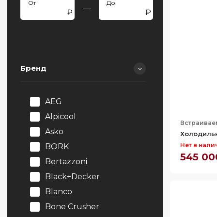
—
Бренд
AEG
Alpicool
Встраивае
Asko
Холодильн
Нет в нали
BORK
545 00
Bertazzoni
Black+Decker
Blanco
Bone Crusher