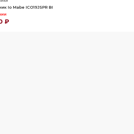
ники
ик Io Mabe ICO19JSPR BI
чии
0 ₽