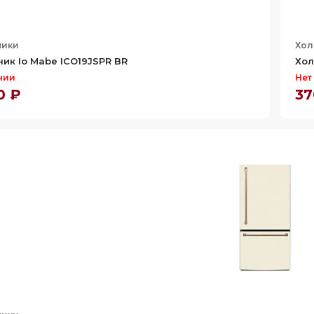
ники
Хол
ик Io Mabe ICO19JSPR BR
Хол
чии
Нет
0 ₽
37