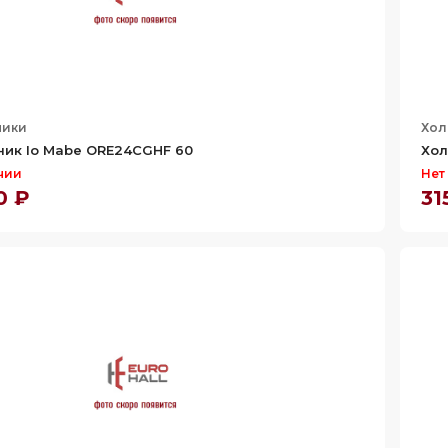
ники
Хол
ик Io Mabe ORE24CGHF 60
Хол
чии
Нет
0 ₽
31