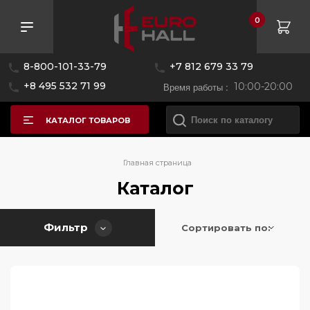
0
Розничная цена
8-800-101-33-79
+7 812 679 33 79
—
+8 495 532 71 99
Время работы :
10:00-20:00
КАТАЛОГ ТОВАРОВ
Бренд
Главная страница
Каталог
Страна производитель
AEG
Фильтр
Alpicool
Сортировать по:
Цвет
Австрия
Asko
Беларусь
BORK
Серия
Болгария
Bertazzoni
Болгария/Германия