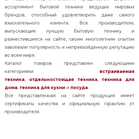
33.3
268
20.5
ассортимент бытовой техники ведущих мировых
29
33.4
269
20.6
брендов, способный удовлетворить даже самого
29.1
33.5
270
20.7
взыскательного клиента. Все производители,
29.3
33.8
271
выпускающие лучшую бытовую технику и
20.8
29.4
33.9
разместившиеся на сайте, своим многолетним опытом
272
20.9
29.5
завоевали популярность и непревзойденную репутацию
34
273
21
во всем мире.
29.6
34.5
274
21.1
Каталог товаров представлен следующими
29.8
35
275
21.15
категориями:
встраиваемая
30
35.15
276
техника
,
отдельностоящая
техника
,
техника для
21.2
30.1
35.4
дома
,
техника для кухни
и
посуда
.
277
21.3
30.2
Вся представленная на сайте продукция имеет
35.5
280
21.4
сертификаты качества и официальную гарантию от
30.3
35.6
281
21.5
производителя.
30.4
35.8
282
21.6
30.5
36
283
21.7
30.6
36.2
284
21.8