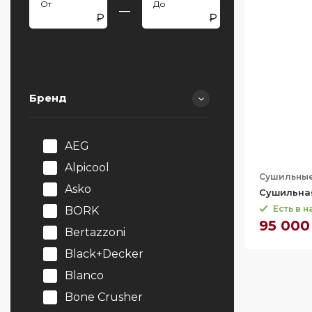
—
Бренд
AEG
Alpicool
Сушильны
Asko
Сушильна
Есть в 
BORK
95 000
Bertazzoni
Black+Decker
Blanco
Bone Crusher