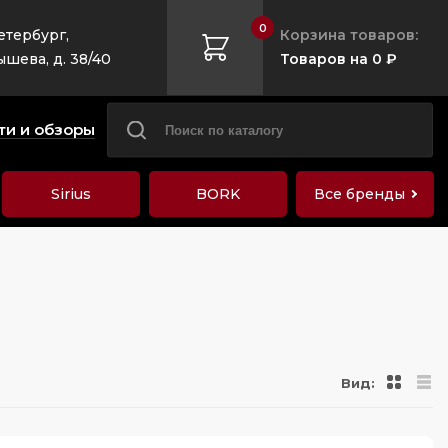
0
етербург,
Корзина товаров:
ышева, д. 38/40
Товаров на 0 ₽
ти и обзоры
Sirius
BORK
Все бренды
Вид: