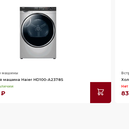
е машины
Вст
я машина Haier HD100-A2378S
Хол
наличии
Нет
 ₽
83