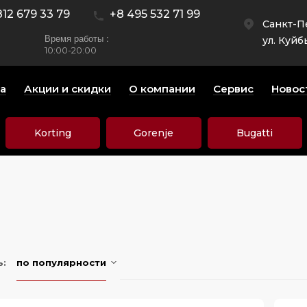
812 679 33 79
+8 495 532 71 99
Санкт-П
Время работы :
ул. Куйб
10:00-20:00
а
Акции и скидки
О компании
Сервис
Новос
Korting
Gorenje
Bugatti
ь:
по популярности