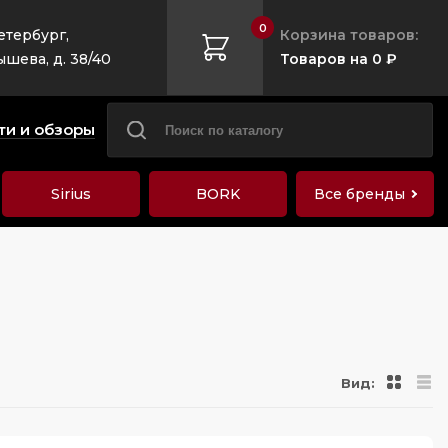
0
етербург,
Корзина товаров:
ышева, д. 38/40
Товаров на 0 ₽
ти и обзоры
Sirius
BORK
Все бренды
Вид: