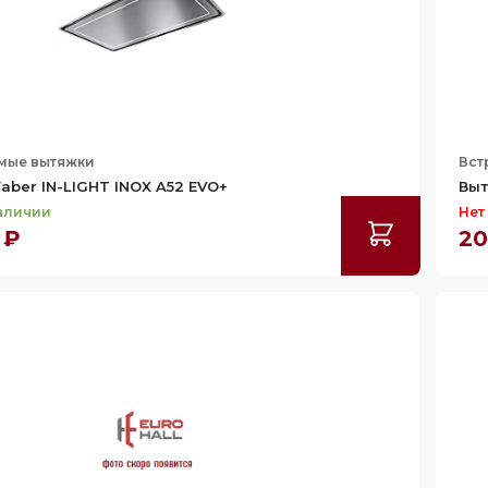
мые вытяжки
Вст
aber IN-LIGHT INOX A52 EVO+
Выт
наличии
Нет
 ₽
20