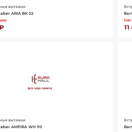
мые вытяжки
Вст
aber ARIA BK 52
Выт
чии
Нет
 ₽
11
мые вытяжки
Вст
aber AMPIRA WH 90
Выт