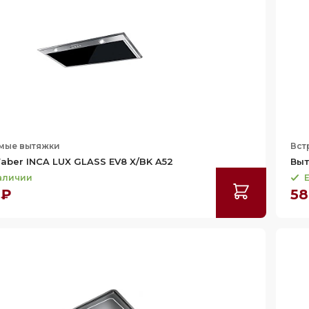
мые вытяжки
Вст
aber INCA LUX GLASS EV8 X/BK A52
Выт
наличии
Е
 ₽
58