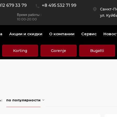
812 679 33 79
+8 495 532 71 99
Санкт-П
Время работы :
ул. Куйб
10:00-20:00
а
Акции и скидки
О компании
Сервис
Новос
Korting
Gorenje
Bugatti
ь:
по популярности