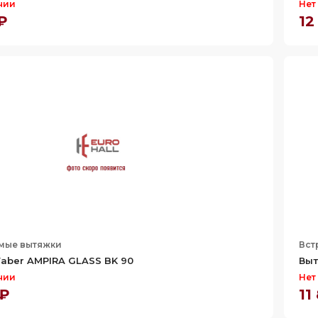
чии
Нет
 ₽
12
мые вытяжки
Вст
aber AMPIRA GLASS BK 90
Выт
чии
Нет
 ₽
11