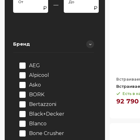
—
Бренд
AEG
Alpicool
Встраивае
Asko
Встраивае
Есть в 
BORK
92 790
Bertazzoni
Black+Decker
Blanco
Bone Crusher