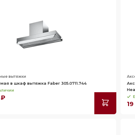
мые вытяжки
Акс
мая в шкаф вытяжка Faber 305.0711.744
Акс
Hea
наличии
 ₽
Е
19