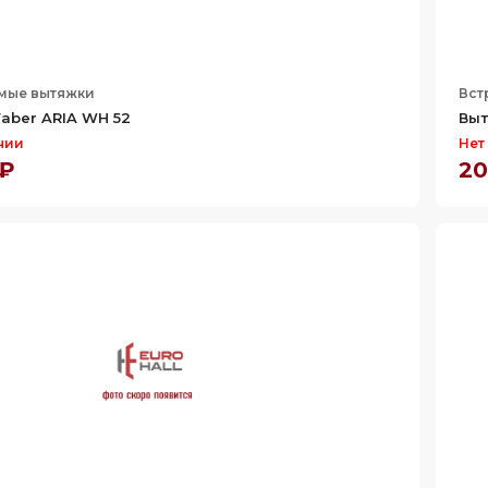
мые вытяжки
Вст
aber ARIA WH 52
Выт
чии
Нет
 ₽
20