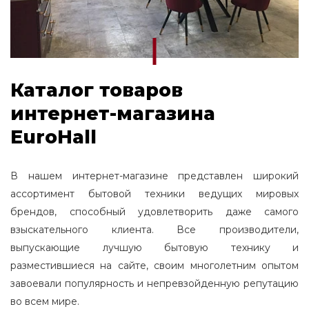
17
1280
25.3
28.4
240
17.1
1300
25.4
28.5
241
17.2
1380
25.5
28.6
242
17.3
1400
25.6
28.7
243
Каталог товаров
17.4
1500
25.9
28.8
244
17.5
интернет-магазина
1520
26
28.9
245
17.6
EuroHall
1600
26.1
29
246
17.7
26.2
29.4
247
17.8
В нашем интернет-магазине представлен широкий
26.5
29.5
248
18
ассортимент бытовой техники ведущих мировых
27
29.8
брендов, способный удовлетворить даже самого
249
18.1
27.1
взыскательного клиента. Все производители,
30
250
18.2
выпускающие лучшую бытовую технику и
27.4
30.1
251
18.3
разместившиеся на сайте, своим многолетним опытом
27.5
30.2
252
18.4
завоевали популярность и непревзойденную репутацию
27.6
30.3
253
18.6
во всем мире.