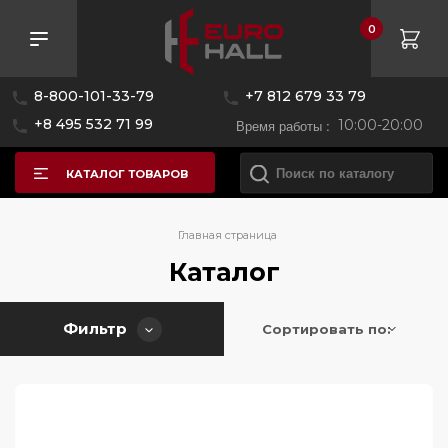
0
Розничная цена
8-800-101-33-79
+7 812 679 33 79
—
+8 495 532 71 99
Время работы :
10:00-20:00
КАТАЛОГ ТОВАРОВ
Бренд
Главная страница
Каталог
AEG
Фильтр
Alpicool
Сортировать по:
Asko
BORK
Bertazzoni