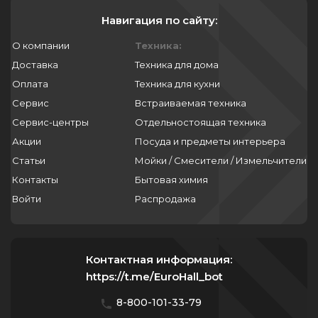
271
20.8
29.5
Навигация по сайту:
33.8
272
20.9
29.6
33.9
273
О компании
Техника:
21
29.8
34
Доставка
Техника для дома
274
21.1
30
Оплата
Техника для кухни
34.5
275
21.15
30.1
Сервис
Встраиваемая техника
35
276
21.2
Сервис-центры
Отдельностоящая техника
30.2
35.15
277
21.3
Акции
Посуда и предметы интерьера
30.3
35.4
280
21.4
Статьи
Мойки / Смесители / Измельчители
30.4
35.5
281
21.5
Контакты
Бытовая химия
30.5
35.6
282
Войти
Распродажа
21.6
30.6
35.8
283
21.7
30.8
36
284
21.8
30.9
Контактная информация:
36.2
285
21.9
https://t.me/EuroHall_bot
31
36.3
286
22
31.2
8-800-101-33-79
36.5
287
22.2