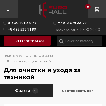
0
Розничная цена
8-800-101-33-79
+7 812 679 33 79
—
+8 495 532 71 99
Время работы :
10:00-20:00
КАТАЛОГ ТОВАРОВ
Бренд
Главная страница
/
Бытовая химия
/
Для очистки и ухода за техникой
Страна производитель
Для очистки и ухода за
BORK
техникой
Hiberg
Германия
Применить
Сбросить
Kaffit
Фильтр
Сортировать по:
Нидерланды
Korting
Maunfeld