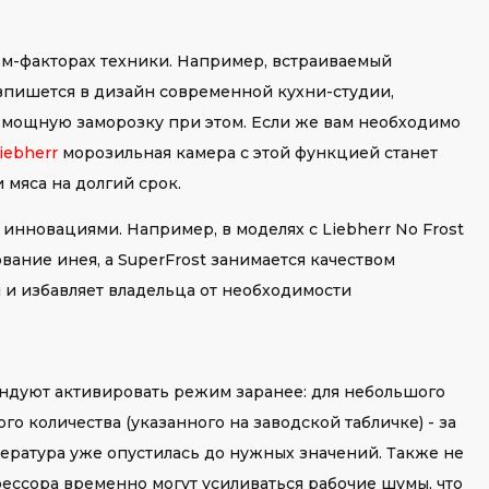
рм-факторах техники. Например, встраиваемый
 впишется в дизайн современной кухни-студии,
мощную заморозку при этом. Если же вам необходимо
iebherr
морозильная камера с этой функцией станет
мяса на долгий срок.
 инновациями. Например, в моделях с Liebherr No Frost
ание инея, а SuperFrost занимается качеством
 и избавляет владельца от необходимости
ендуют активировать режим заранее: для небольшого
го количества (указанного на заводской табличке) - за
мпература уже опустилась до нужных значений. Также не
рессора временно могут усиливаться рабочие шумы, что