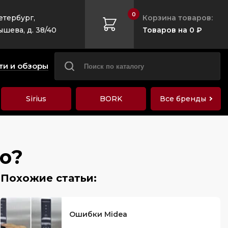
0
етербург,
Корзина товаров:
ышева, д. 38/40
Товаров на 0 ₽
ти и обзоры
Sirius
BORK
Все бренды
то?
Ошибки Midea