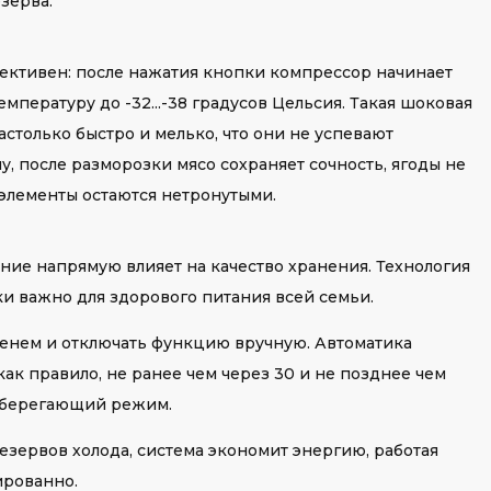
зерва.
ективен: после нажатия кнопки компрессор начинает
пературу до -32...-38 градусов Цельсия. Такая шоковая
столько быстро и мелько, что они не успевают
у, после разморозки мясо сохраняет сочность, ягоды не
элементы остаются нетронутыми.
ие напрямую влияет на качество хранения. Технология
и важно для здорового питания всей семьи.
менем и отключать функцию вручную. Автоматика
как правило, не ранее чем через 30 и не позднее чем
осберегающий режим.
зервов холода, система экономит энергию, работая
ированно.