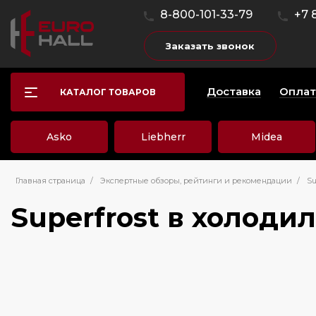
8-800-101-33-79
+7 
Заказать звонок
Доставка
Оплат
КАТАЛОГ ТОВАРОВ
Asko
Liebherr
Midea
Главная страница
/
Экспертные обзоры, рейтинги и рекомендации
/
Su
Superfrost в холодил