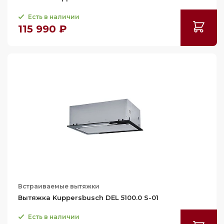
112.5
Есть в наличии
115 990 ₽
113.5
114
115
115.5
117.3
117.5
118
119
119.3
120
121
Встраиваемые вытяжки
Вытяжка Kuppersbusch DEL 5100.0 S-01
121.3
121.5
Есть в наличии