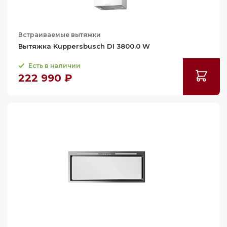
93
95
Встраиваемые вытяжки
97
Вытяжка Kuppersbusch DI 3800.0 W
98.5
Есть в наличии
99
222 990 ₽
100
102.8
103
103.2
104
104.4
104.9
105
105.1