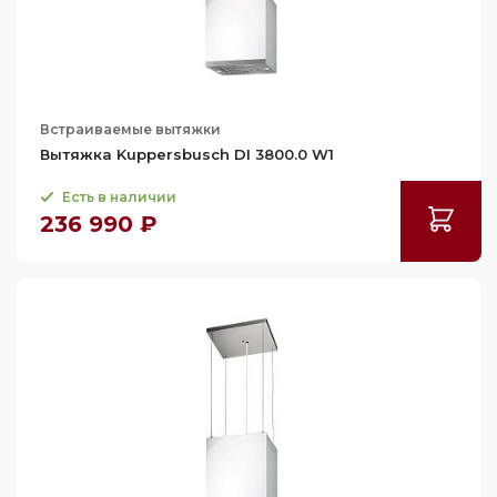
82
83.7
84.5
85.5
Встраиваемые вытяжки
86.5
Вытяжка Kuppersbusch DI 3800.0 W1
87
Есть в наличии
87.5
236 990 ₽
87.7
88
89
89.5
90
90.2
91.5
91.7