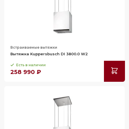
88.2
66
69.6
70
72
73
Встраиваемые вытяжки
73.5
Вытяжка Kuppersbusch DI 3800.0 W2
73.7
Есть в наличии
75
258 990 ₽
76
78
79
80
81
81.6