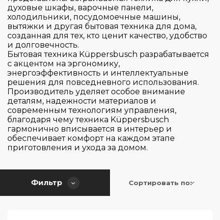
De Dietrich
духовые шкафы, варочные панели,
холодильники, посудомоечные машины,
Elica
вытяжки и другая бытовая техника для дома,
Faber
созданная для тех, кто ценит качество, удобство
и долговечность.
Falmec
Бытовая техника Küppersbusch разрабатывается
с акцентом на эргономику,
Franke
энергоэффективность и интеллектуальные
Страна производитель
Gaggenau
решения для повседневного использования.
Производитель уделяет особое внимание
Gorenje
деталям, надежности материалов и
Цвет
Graude
современным технологиям управления,
Германия
благодаря чему техника Küppersbusch
HiSTORY
Испания
гармонично вписывается в интерьер и
Серия
обеспечивает комфорт на каждом этапе
Hiberg
Италия
приготовления и ухода за домом.
Jetair
Китай
Управление
Basic
Korting
Польша
Circle.Tech
Фильтр
Сортировать по:
Тип установки
Kuppersbusch
Португалия
Slider Touch Control
Classic
Lofra
Турция
Touch Control
Classico
Тип вытяжки
Maunfeld
Франция
Встраиваемая вытяжка