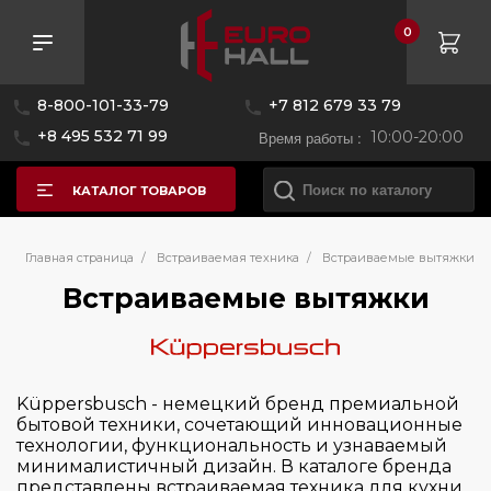
0
Розничная цена
8-800-101-33-79
+7 812 679 33 79
—
+8 495 532 71 99
Время работы :
10:00-20:00
КАТАЛОГ ТОВАРОВ
Бренд
Главная страница
/
Встраиваемая техника
/
Встраиваемые вытяжки
Встраиваемые вытяжки
AEG
Asko
Bertazzoni
Küppersbusch - немецкий бренд премиальной
бытовой техники, сочетающий инновационные
Bosch
технологии, функциональность и узнаваемый
Brandt
минималистичный дизайн. В каталоге бренда
представлены встраиваемая техника для кухни,