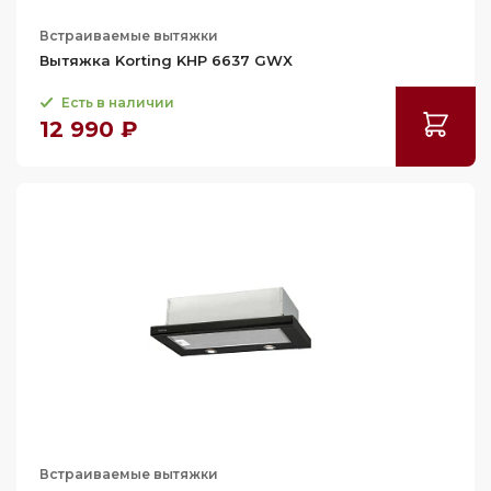
112.5
Встраиваемые вытяжки
Вытяжка Korting KHP 6637 GWX
113.5
114
Есть в наличии
12 990 ₽
115
115.5
117.3
117.5
118
119
119.3
120
121
121.3
121.5
Встраиваемые вытяжки