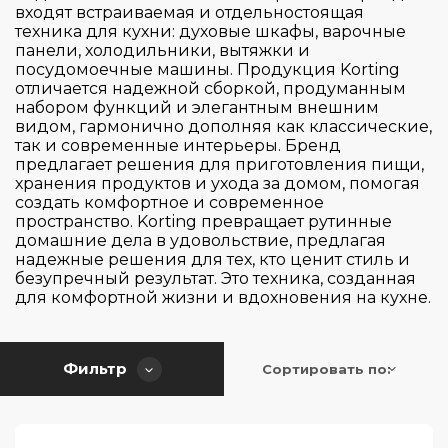
De Dietrich
входят встраиваемая и отдельностоящая
техника для кухни: духовые шкафы, варочные
Elica
панели, холодильники, вытяжки и
Faber
посудомоечные машины. Продукция Korting
отличается надежной сборкой, продуманным
Falmec
набором функций и элегантным внешним
видом, гармонично дополняя как классические,
Franke
так и современные интерьеры. Бренд
Страна производитель
Gaggenau
предлагает решения для приготовления пищи,
хранения продуктов и ухода за домом, помогая
Gorenje
создать комфортное и современное
Цвет
пространство. Korting превращает рутинные
Graude
Германия
домашние дела в удовольствие, предлагая
HiSTORY
Испания
надежные решения для тех, кто ценит стиль и
Серия
безупречный результат. Это техника, созданная
Hiberg
Италия
для комфортной жизни и вдохновения на кухне.
Jetair
Китай
Управление
Basic
Korting
Польша
Circle.Tech
Фильтр
Сортировать по:
Тип установки
Kuppersbusch
Португалия
Slider Touch Control
Classic
Lofra
Турция
Touch Control
Classico
Тип вытяжки
Maunfeld
Франция
Встраиваемая вытяжка