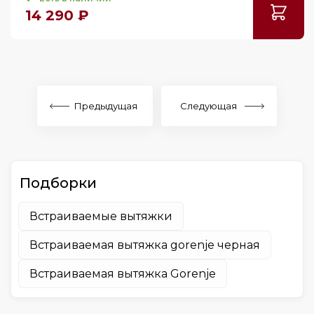
14 290 ₽
137.5
141
155
185
215
Предыдущая
Следующая
240
1200
Подборки
Встраиваемые вытяжки
Встраиваемая вытяжка gorenje черная
Встраиваемая вытяжка Gorenje