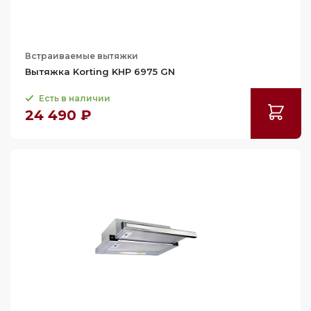
106
106.1
106.3
Встраиваемые вытяжки
106.5
Вытяжка Korting KHP 6975 GN
107.4
Есть в наличии
24 490 ₽
107.5
108
108.5
109
109.3
109.5
110
111.5
111.9
112