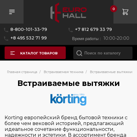
0
Розничная цена
8-800-101-33-79
+7 812 679 33 79
—
+8 495 532 71 99
Время работы :
10:00-20:00
КАТАЛОГ ТОВАРОВ
Бренд
Главная страница
/
Встраиваемая техника
/
Встраиваемые вытяжки
Встраиваемые вытяжки
AEG
Asko
Bertazzoni
Korting европейский бренд бытовой техники с
Bosch
более чем вековой историей, предлагающий
идеальное сочетание функциональности,
Brandt
надежности и эстетики. В ассортимент бренда