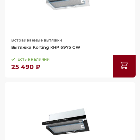
93
95
97
98.5
Встраиваемые вытяжки
99
Вытяжка Korting KHP 6975 GW
100
Есть в наличии
102.8
25 490 ₽
103
103.2
104
104.4
104.9
105
105.1