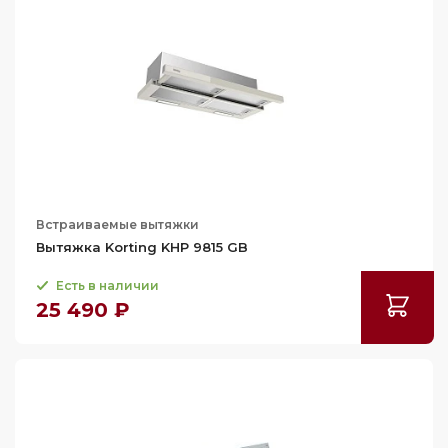
88.2
66
69.6
70
72
73
73.5
73.7
Встраиваемые вытяжки
75
Вытяжка Korting KHP 9815 GB
76
Есть в наличии
78
25 490 ₽
79
80
81
81.6