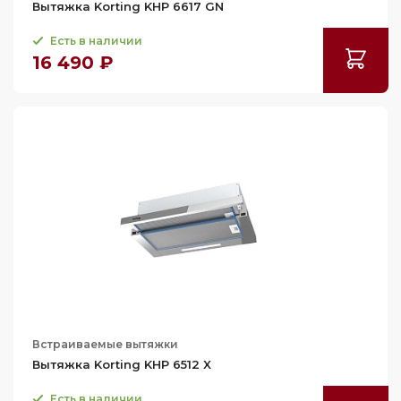
Вытяжка Korting KHP 6617 GN
122.2
122.3
Есть в наличии
16 490 ₽
122.5
123
123.4
123.5
124
124.3
125.2
126
127
133.1
134
Встраиваемые вытяжки
Вытяжка Korting KHP 6512 X
134.5
137.3
Есть в наличии