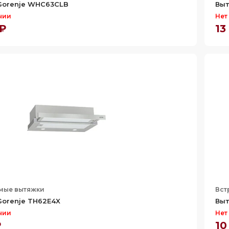
Gorenje WHC63CLB
Выт
чии
Нет
 ₽
13
мые вытяжки
Вст
orenje TH62E4X
Выт
чии
Нет
₽
10