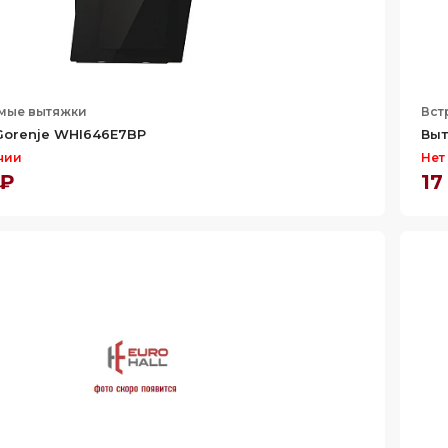
мые вытяжки
Вст
Gorenje WHI646E7BP
Выт
чии
Нет
 ₽
17