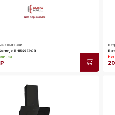
мые вытяжки
Вст
orenje BHI549E9GB
Выт
наличии
Нет
 ₽
20