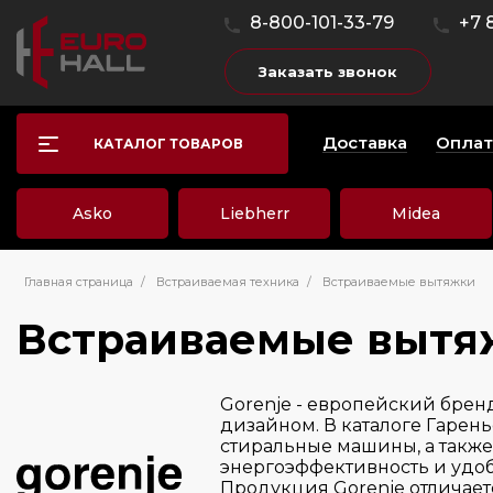
8-800-101-33-79
+7 
Заказать звонок
Доставка
Оплат
КАТАЛОГ ТОВАРОВ
Asko
Liebherr
Midea
Главная страница
/
Встраиваемая техника
/
Встраиваемые вытяжки
Встраиваемые вытя
Gorenje - европейский бре
дизайном. В каталоге Гарен
стиральные машины, а также 
энергоэффективность и удоб
Продукция Gorenje отличае