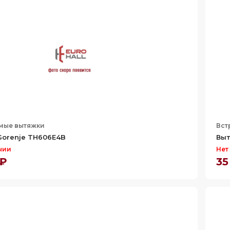
мые вытяжки
Вст
Gorenje TH606E4B
Выт
чии
Нет
 ₽
35