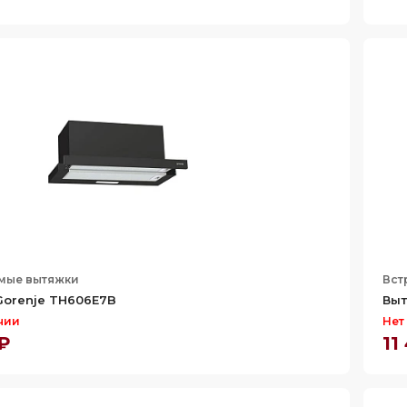
мые вытяжки
Вст
Gorenje TH606E7B
Выт
чии
Нет
 ₽
11