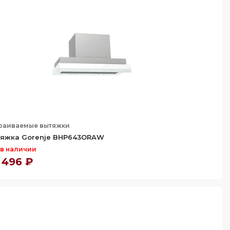
раиваемые вытяжки
яжка Gorenje BHP643ORAW
 в наличии
 496 ₽