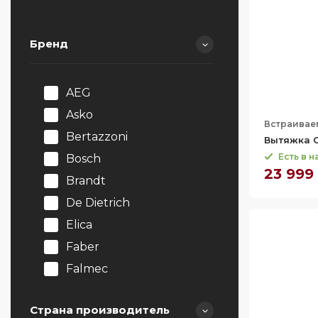
Бренд
AEG
Asko
Встраивае
Bertazzoni
Вытяжка G
Есть в 
Bosch
23 999
Brandt
De Dietrich
Elica
Faber
Falmec
Franke
Страна производитель
Gaggenau