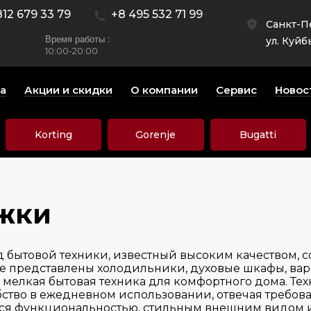
812 679 33 79
+8 495 532 71 99
Санкт-П
Время работы :
ул. Куйб
10:00-20:00
а
Акции и скидки
О компании
Сервис
Новос
Korting
Gorenje
Bugatti
жки
нд бытовой техники, известный высоким качеством
ье представлены холодильники, духовые шкафы, ва
мелкая бытовая техника для комфортного дома. Техн
ство в ежедневном использовании, отвечая требов
тся функциональностью, стильным внешним видом