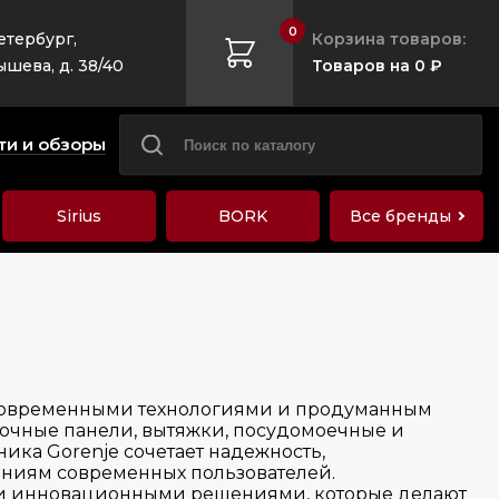
0
етербург,
Корзина товаров:
ышева, д. 38/40
Товаров на 0 ₽
ти и обзоры
Sirius
BORK
Все бренды
, современными технологиями и продуманным
рочные панели, вытяжки, посудомоечные и
ика Gorenje сочетает надежность,
аниям современных пользователей.
 и инновационными решениями, которые делают