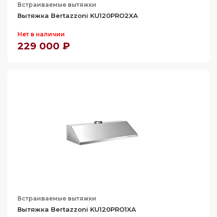
88.2
Встраиваемые вытяжки
66
Вытяжка Bertazzoni KU120PRO2XA
69.6
Нет в наличии
70
229 000 ₽
72
73
73.5
73.7
75
76
78
79
80
81
Встраиваемые вытяжки
81.6
Вытяжка Bertazzoni KU120PRO1XA