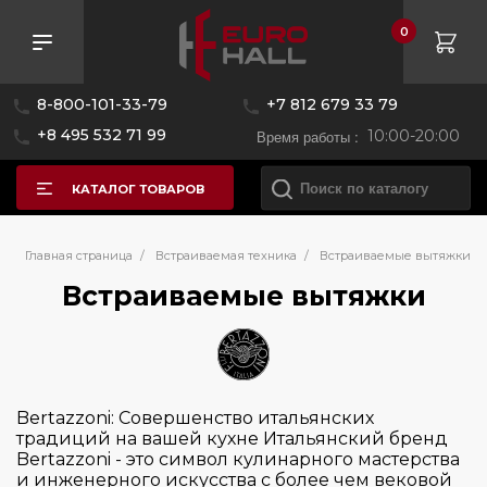
0
Розничная цена
8-800-101-33-79
+7 812 679 33 79
—
+8 495 532 71 99
Время работы :
10:00-20:00
КАТАЛОГ ТОВАРОВ
Бренд
Главная страница
/
Встраиваемая техника
/
Встраиваемые вытяжки
Встраиваемые вытяжки
AEG
Asko
Bertazzoni
Bertazzoni: Совершенство итальянских
Bosch
традиций на вашей кухне Итальянский бренд
Bertazzoni - это символ кулинарного мастерства
Brandt
и инженерного искусства с более чем вековой