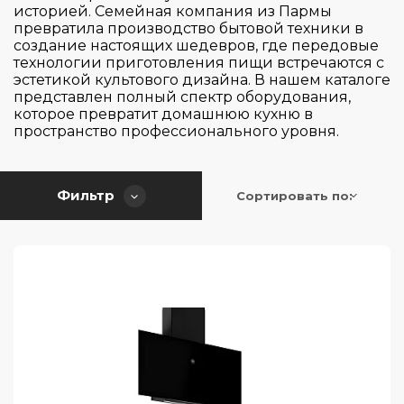
De Dietrich
историей. Семейная компания из Пармы
превратила производство бытовой техники в
Elica
создание настоящих шедевров, где передовые
Faber
технологии приготовления пищи встречаются с
эстетикой культового дизайна. В нашем каталоге
Falmec
представлен полный спектр оборудования,
которое превратит домашнюю кухню в
Franke
пространство профессионального уровня.
Страна производитель
Gaggenau
Gorenje
Цвет
Фильтр
Сортировать по:
Graude
Германия
HiSTORY
Испания
Серия
Hiberg
Италия
Jetair
Китай
Управление
Basic
Korting
Польша
Circle.Tech
Тип установки
Kuppersbusch
Португалия
Slider Touch Control
Classic
Lofra
Турция
Touch Control
Classico
Тип вытяжки
Maunfeld
Франция
Встраиваемая вытяжка