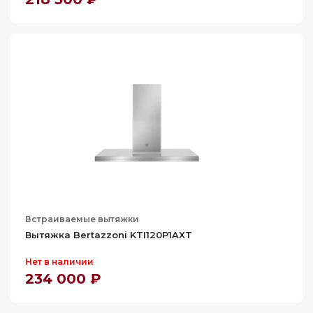
93
95
97
98.5
99
100
102.8
103
103.2
104
Встраиваемые вытяжки
104.4
Вытяжка Bertazzoni KTI120P1AXT
104.9
Нет в наличии
105
234 000 ₽
105.1