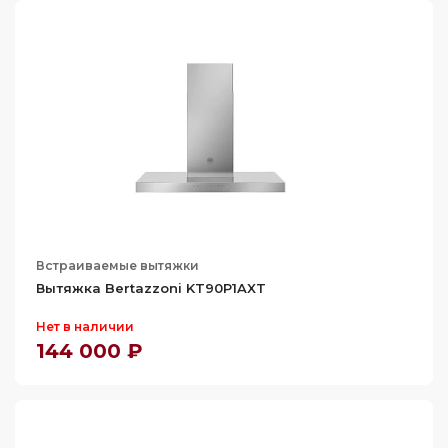
106
106.1
106.3
106.5
107.4
107.5
108
108.5
109
Встраиваемые вытяжки
109.3
Вытяжка Bertazzoni KT90P1AXT
109.5
Нет в наличии
144 000 ₽
110
111.5
111.9
112