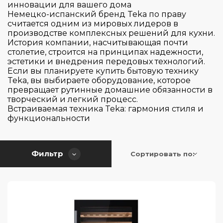
Elica
инновации для вашего дома
Немецко-испанский бренд Teka по праву
Gaggenau
считается одним из мировых лидеров в
производстве комплексных решений для кухни.
Graude
История компании, насчитывающая почти
Hiberg
столетие, строится на принципах надежности,
эстетики и внедрения передовых технологий.
Korting
Если вы планируете купить бытовую технику
Страна производитель
Teka, вы выбираете оборудование, которое
Kuppersbusch
превращает рутинные домашние обязанности в
Liebherr
творческий и легкий процесс.
Цвет
Встраиваемая техника Teka: гармония стиля и
Maunfeld
Австрия
функциональности
Meyvel
Болгария
Серия
Neff
Венгрия
Фильтр
Сортировать по:
Sirius
Германия
Управление
Balance
Smeg
Дания
Classica
Тип установки
Taurus
Италия
Touch & Swipe
Classique
Teka
Китай
Touch Control
Comfort
Тип винного шкафа
Temptech
Сербия
встраиваемая