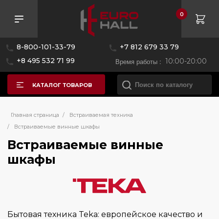
0
Розничная цена
8-800-101-33-79
+7 812 679 33 79
—
+8 495 532 71 99
Время работы :
10:00-20:00
КАТАЛОГ ТОВАРОВ
Бренд
Главная страница
/
Встраиваемая техника
/
Встраиваемые винные шкафы
Встраиваемые винные
Asko
шкафы
CASO
Cold Vine
De Dietrich
Dunavox
Бытовая техника Teka: европейское качество и