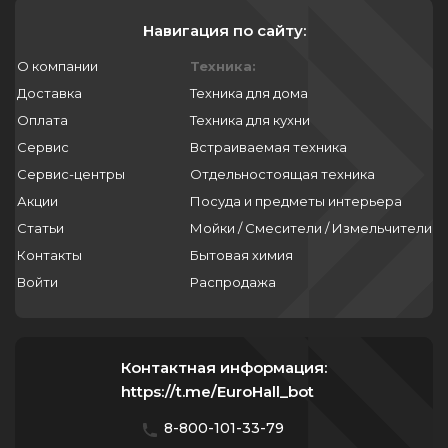
352
177.1
Навигация по сайту:
357
178.4
358
О компании
Техника:
178.8
Доставка
Техника для дома
363
179.2
Оплата
Техника для кухни
368
180
Сервис
Встраиваемая техника
375
180.4
Сервис-центры
Отдельностоящая техника
380
181.5
Акции
Посуда и предметы интерьера
385
Статьи
181.6
Мойки / Смесители / Измельчители
386
Контакты
Бытовая химия
182
399
Войти
Распродажа
183
417
183.5
418
185
Контактная информация:
425
185.4
https://t.me/EuroHall_bot
426
186
8-800-101-33-79
428
186.5