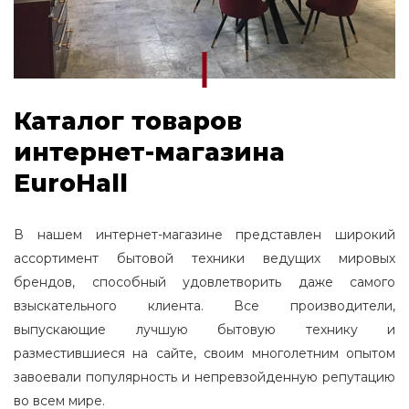
123.4
188
230
123.7
189
232
126
194
242
127
196
246
Каталог товаров
127.5
197
248
интернет-магазина
128.4
204
254
EuroHall
129.5
211
258
131
229
260
В нашем интернет-магазине представлен широкий
132.2
261
265
ассортимент бытовой техники ведущих мировых
132.3
262
брендов, способный удовлетворить даже самого
270
133
284
взыскательного клиента. Все производители,
271
136
выпускающие лучшую бытовую технику и
324
272
139.0
разместившиеся на сайте, своим многолетним опытом
275
139.7
завоевали популярность и непревзойденную репутацию
276
во всем мире.
145.4