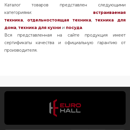
287
Каталог товаров представлен следующими
146
категориями:
встраиваемая
288
148.4
техника
,
отдельностоящая
техника
,
техника для
289
154.6
дома
,
техника для кухни
и
посуда
.
291
159
Вся представленная на сайте продукция имеет
297
сертификаты качества и официальную гарантию от
160
300
производителя.
161
302
163
313
165.4
318
167
320
168.4
322
170
323
176
330
176.9
350
177