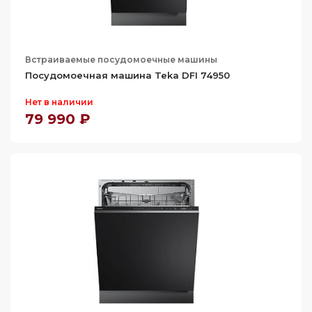
59.6
86.8
59.7
87.5
59.8
89.6
Встраиваемые посудомоечные машины
60
Посудомоечная машина Teka DFI 74950
91.1
96.1
Нет в наличии
79 990 ₽
815