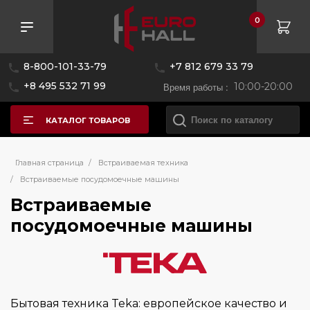
0
Розничная цена
8-800-101-33-79
+7 812 679 33 79
—
+8 495 532 71 99
Время работы :
10:00-20:00
КАТАЛОГ ТОВАРОВ
Бренд
Главная страница
/
Встраиваемая техника
/
Встраиваемые посудомоечные машины
Встраиваемые
AEG
посудомоечные машины
Asko
Bertazzoni
Bosch
Brandt
Бытовая техника Teka: европейское качество и