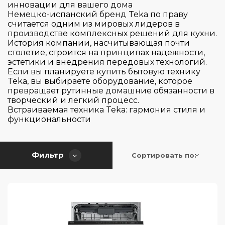
De Dietrich
инновации для вашего дома
Немецко-испанский бренд Teka по праву
Electrolux
считается одним из мировых лидеров в
производстве комплексных решений для кухни.
Franke
История компании, насчитывающая почти
Gaggenau
столетие, строится на принципах надежности,
эстетики и внедрения передовых технологий.
Gorenje
Если вы планируете купить бытовую технику
Страна производитель
Teka, вы выбираете оборудование, которое
Graude
превращает рутинные домашние обязанности в
HiSTORY
творческий и легкий процесс.
Цвет
Встраиваемая техника Teka: гармония стиля и
Hiberg
Германия
функциональности
Korting
Испания
Серия
Kuppersbusch
Италия
Фильтр
Сортировать по:
Maunfeld
Китай
Управление
300
Midea
Польша
600
Тип установки
Miele
Словения
Touch Control
700
Neff
Турция
Кнопочное
900
Тип сушки
Samsung Electronics
Франция
встраиваемая