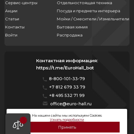
Сервис-центры
Отдельностоящая техника
Акции
Посуда и предметы интерьера
Статьи
Мойки / Смесители / Измельчители
Контакты
Бытовая химия
Войти
Распродажа
Контактная информация:
https://t.me/EuroHall_bot
8-800-101-33-79
+7 812 679 33 79
+8 495 532 71 99
office@euro-hall.ru
Санкт-Петербург, ул. Куйбышева, д. 38/40
На нашем сайты мы используем Cookies
Узнать подробности
Мы работаем с 10:00 — 20:00 без выходных
Принять