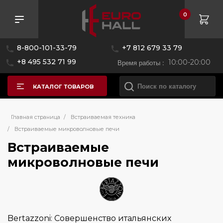
0
Розничная цена
8-800-101-33-79
+7 812 679 33 79
—
+8 495 532 71 99
Время работы :
10:00-20:00
КАТАЛОГ ТОВАРОВ
Бренд
Главная страница
/
Встраиваемая техника
/
Встраиваемые микроволновые печи
Встраиваемые
AEG
микроволновые печи
Asko
Bertazzoni
Bosch
Brandt
Bertazzoni: Совершенство итальянских