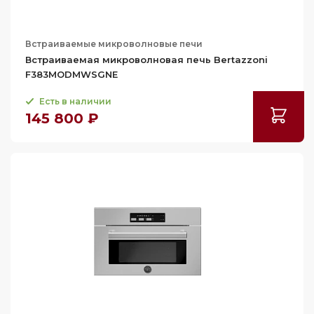
Total
40
Universo
40.1
Urban
Встраиваемые микроволновые печи
40.3
Встраиваемая микроволновая печь Bertazzoni
iQ700
F383MODMWSGNE
40.4
К.1
41
Есть в наличии
К.3
145 800 ₽
41.1
К.8
45
Универсальный
45.6
47.2
48
48.2
52
53.6
54.6