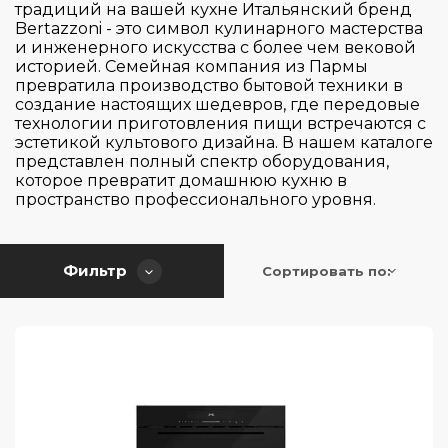
CASO
традиций на вашей кухне Итальянский бренд
Bertazzoni - это символ кулинарного мастерства
De Dietrich
и инженерного искусства с более чем вековой
историей. Семейная компания из Пармы
Electrolux
превратила производство бытовой техники в
Franke
создание настоящих шедевров, где передовые
технологии приготовления пищи встречаются с
Gorenje
эстетикой культового дизайна. В нашем каталоге
Страна производитель
представлен полный спектр оборудования,
Graude
которое превратит домашнюю кухню в
HiSTORY
пространство профессионального уровня.
Цвет
Hiberg
Великобритания
Korting
Германия
Серия
Фильтр
Сортировать по:
Kuppersbusch
Испания
Lofra
Италия
Управление
300
Maunfeld
Китай
600
Гриль
Midea
Малайзия
Touch Control
6000
Neff
Польша
Кнопочное
700
Таймер
Samsung Electronics
Португалия
Есть