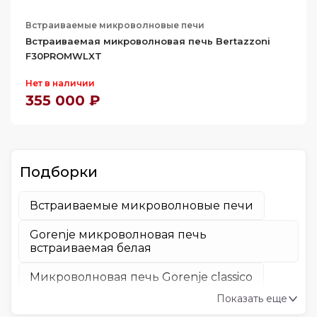
54.7
54.8
Встраиваемые микроволновые печи
Встраиваемая микроволновая печь Bertazzoni
55
F30PROMWLXT
55.9
Нет в наличии
56.4
355 000 ₽
56.6
56.7
59.4
Подборки
62
62.2
Встраиваемые микроволновые печи
62.8
Gorenje микроволновая печь
встраиваемая белая
Микроволновая печь Gorenje classico
Показать еще
Микроволновая печь Gorenje бежевая