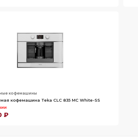
емые кофемашины
мая кофемашина Teka CLC 835 MC White-SS
чии
0 ₽