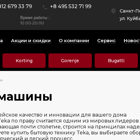
812 679 33 79
+8 495 532 71 99
Санкт-П
Время работы :
ул. Куйб
10:00-20:00
а
Акции и скидки
О компании
Сервис
Новос
Korting
Gorenje
Bugatti
ны
емашины
пейское качество и инновации для вашего дома
eka по праву считается одним из мировых лидеров
ающая почти столетие, строится на принципах над
уете купить бытовую технику Teka, вы выбираете об
рческий и легкий процесс.