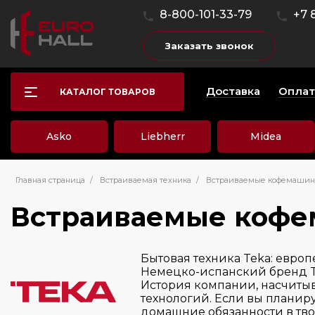
8-800-101-33-79
+7 
Заказать звонок
Доставка
Оплат
КАТАЛОГ ТОВАРОВ
Asko
Liebherr
Midea
Главная страница
/
Встраиваемая техника
/
Встраиваемые кофемаши
Встраиваемые коф
Бытовая техника Teka: евро
Немецко-испанский бренд T
История компании, насчитыв
технологий. Если вы планир
домашние обязанности в тво