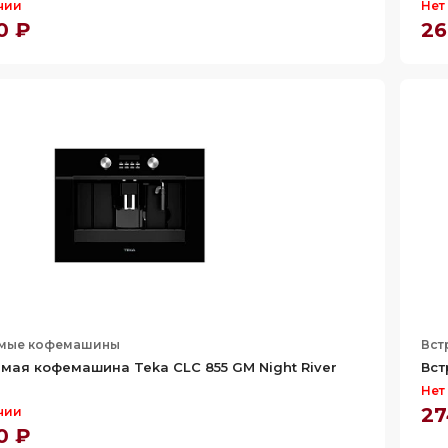
чии
Нет
0 ₽
26
емые кофемашины
Вст
мая кофемашина Teka CLC 855 GM Night River
Вст
Нет
27
чии
0 ₽