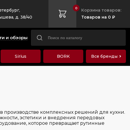
0
етербург,
Корзина товаров:
ышева, д. 38/40
Товаров на 0 ₽
ти и обзоры
Sirius
BORK
Все бренды
 в производстве комплексных решений для кухни.
ежности, эстетики и внедрения передовых
орудование, которое превращает рутинные