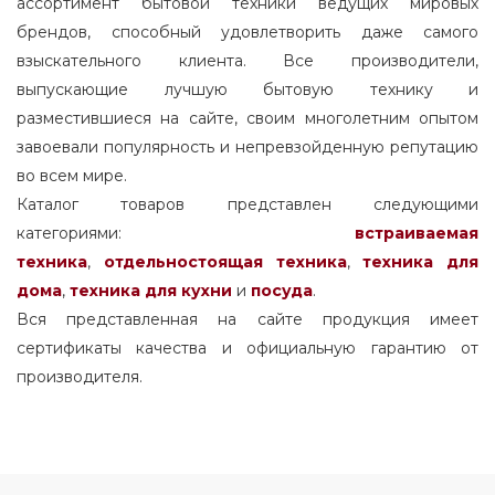
ассортимент бытовой техники ведущих мировых
midea холодильник как переключить
брендов, способный удовлетворить даже самого
300
режимы холода
взыскательного клиента. Все производители,
301
выпускающие лучшую бытовую технику и
как отрегулировать температуру в
304
холодильнике midea
разместившиеся на сайте, своим многолетним опытом
305
завоевали популярность и непревзойденную репутацию
потребление холодильника midea квт час
306
во всем мире.
Каталог товаров представлен следующими
какой компрессор в холодильнике midea
307
категориями:
встраиваемая
309
как отключить холодильник midea
техника
,
отдельностоящая
техника
,
техника для
310
дома
,
техника для кухни
и
посуда
.
как работает холодильник midea
311
Вся представленная на сайте продукция имеет
midea холодильник настройка
315
сертификаты качества и официальную гарантию от
температуры
319
производителя.
установка холодильника midea
320
321
midea холодильник как включить
329