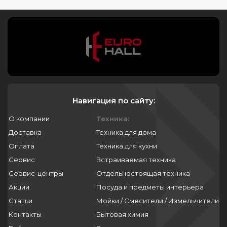
мощность холодильник midea
341
настройка холодильника midea
350
355
дисплей холодильника midea
369
холодильник midea как настроить
370
температуру
376
управление холодильник midea
Навигация по сайту:
382
как настроить холодильник midea
383
О компании
Техника:
Доставка
Техника для дома
385
Встраиваемые холодильники
Оплата
Техника для кухни
394
Встраиваемый двухкамерный
Сервис
Встраиваемая техника
400
холодильник liebherr
Сервис-центры
Отдельностоящая техника
406
Встраиваемый холодильник liebherr
Акции
Посуда и предметы интерьера
biofresh
427
Статьи
Мойки / Смесители / Измельчители
440
Контакты
Бытовая химия
Холодильник liebherr встроенный
однокамерный