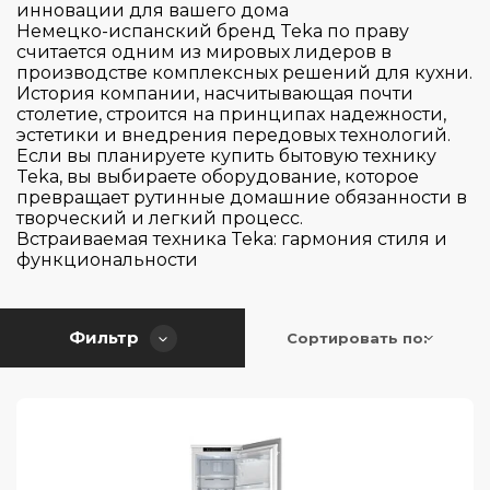
Electrolux
инновации для вашего дома
Немецко-испанский бренд Teka по праву
Franke
считается одним из мировых лидеров в
производстве комплексных решений для кухни.
Gencool
История компании, насчитывающая почти
Gorenje
столетие, строится на принципах надежности,
эстетики и внедрения передовых технологий.
Graude
Если вы планируете купить бытовую технику
Страна производитель
Teka, вы выбираете оборудование, которое
Haier
превращает рутинные домашние обязанности в
HiSTORY
творческий и легкий процесс.
Цвет
Встраиваемая техника Teka: гармония стиля и
Hiberg
Австрия
функциональности
Hitachi
Болгария
Серия
Io Mabe
Венгрия
Фильтр
Сортировать по:
Korting
Германия
Управление
600
Kuppersbusch
Германия / Австрия
Advanced
Тип установки
Liebherr
Италия
Touch & Swipe
Comfort
Maunfeld
Китай
Touch Control
Essential
Тип крепления фасада
Meyvel
Польша
встраиваемый