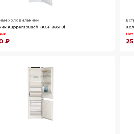
мые холодильники
Вст
ик Kuppersbusch FKGF 8851.0i
Хол
чии
Нет
0 ₽
25