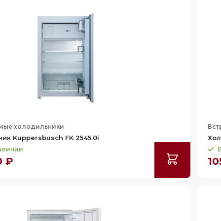
мые холодильники
Вст
ик Kuppersbusch FK 2545.0i
Хол
наличии
Е
0 ₽
10