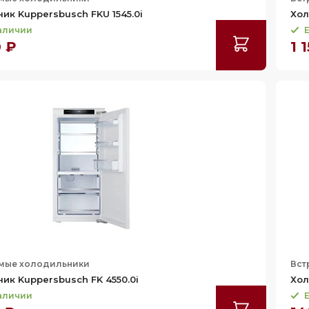
ик Kuppersbusch FKU 1545.0i
Хол
наличии
Е
0 ₽
1 
мые холодильники
Вст
ик Kuppersbusch FK 4550.0i
Хол
наличии
Е