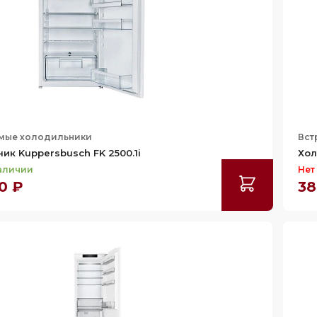
мые холодильники
Вст
ик Kuppersbusch FK 2500.1i
Хол
наличии
Нет
0 ₽
38