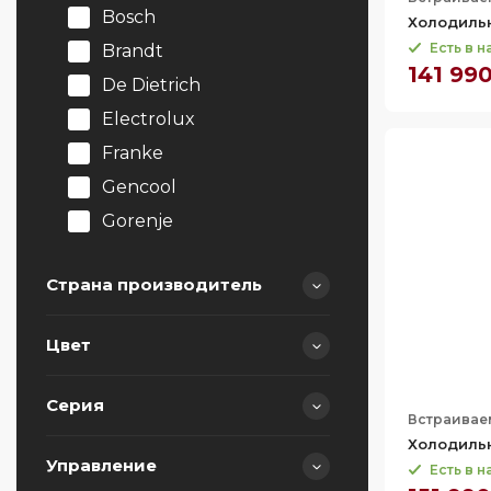
Bosch
Холодильн
Есть в 
Brandt
141 99
De Dietrich
Electrolux
Franke
Gencool
Gorenje
Graude
Страна производитель
Haier
HiSTORY
Цвет
Hiberg
Австрия
Hitachi
Болгария
Серия
Встраивае
Io Mabe
Венгрия
Холодильн
Korting
Германия
Управление
Есть в 
600