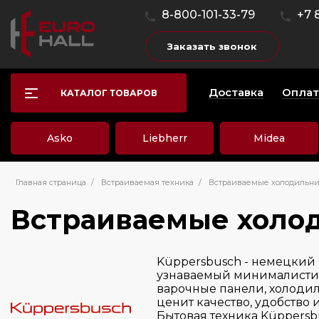
8-800-101-33-79
+7 
Заказать звонок
Доставка
Оплат
КАТАЛОГ ТОВАРОВ
Asko
Liebherr
Midea
Главная страница
/
Встраиваемая техника
/
Встраиваемые холодильн
Встраиваемые холо
Küppersbusch - немецкий
узнаваемый минималистичн
варочные панели, холодил
ценит качество, удобство 
Бытовая техника Küppersb