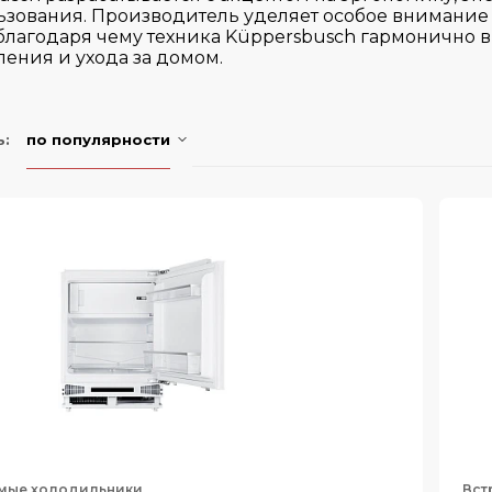
ьзования. Производитель уделяет особое внимание
благодаря чему техника Küppersbusch гармонично 
ления и ухода за домом.
ь:
по популярности
мые холодильники
Вст