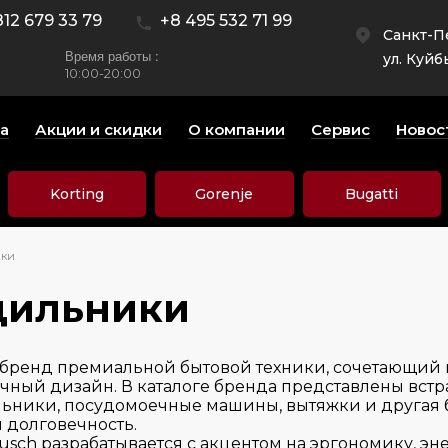
812 679 33 79
+8 495 532 71 99
Санкт-П
Время работы :
ул. Куйб
10:00-20:00
а
Акции и скидки
О компании
Сервис
Новос
Korting
Gorenje
Bugatti
ики
дильники
 бренд премиальной бытовой техники, сочетающий
ый дизайн. В каталоге бренда представлены встра
ьники, посудомоечные машины, вытяжки и другая быт
и долговечность.
usch разрабатывается с акцентом на эргономику, 