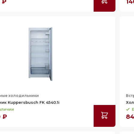
0 ₽
14
мые холодильники
Вст
ик Kuppersbusch FK 4540.1i
Хол
наличии
Е
0 ₽
84