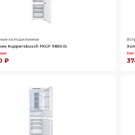
мые холодильники
Вст
ик Kuppersbusch FKGF 9850.0i
Хол
чии
Нет
0 ₽
37