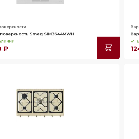
поверхности
Вар
 поверхность Smeg SIM3644MWH
Вар
наличии
Е
0 ₽
12