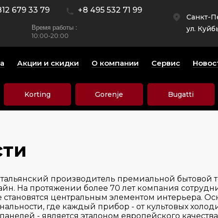
812 679 33 79
+8 495 532 71 99
Санкт-П
Время работы :
ул. Куйб
10:00-20:00
а
Акции и скидки
О компании
Сервис
Новос
Korting
Gorenje
Bugatti
сти
тальянский производитель премиальной бытовой т
айн. На протяжении более 70 лет компания сотруд
ые становятся центральным элементом интерьера. О
льности, где каждый прибор - от культовых холоди
панелей - является эталоном европейского качеств