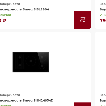
поверхности
Вар
поверхность Smeg SISL7964
Вар
наличии
Е
0 ₽
79
поверхности
Вар
поверхность Smeg SI1M24954D
Вар
наличии
Е