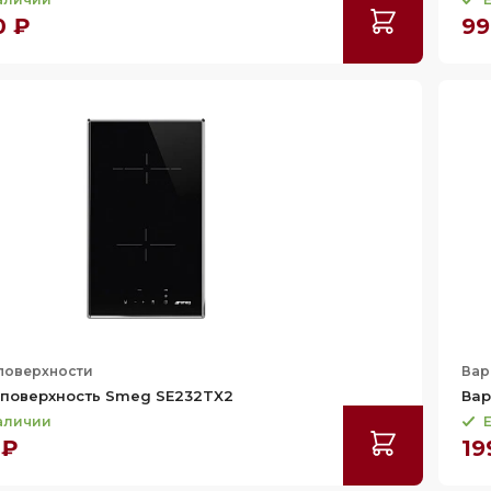
0 ₽
99
поверхности
Вар
 поверхность Smeg SE232TX2
Вар
наличии
Е
 ₽
19