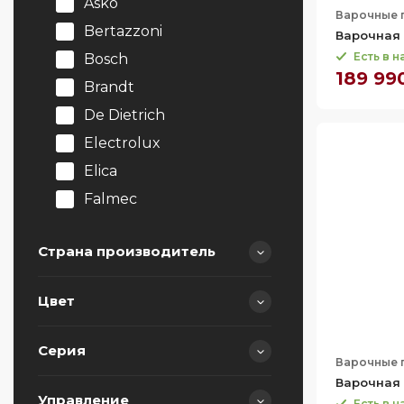
Asko
Варочные 
Bertazzoni
Варочная 
Есть в 
Bosch
189 99
Brandt
De Dietrich
Electrolux
Elica
Falmec
Franke
Страна производитель
Gaggenau
Gorenje
Цвет
Graude
Германия
HiSTORY
Испания
Серия
Варочные 
Hiberg
Италия
Варочная 
Korting
Китай
Управление
Есть в 