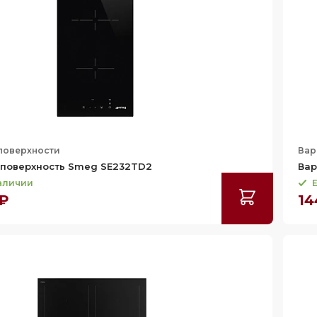
поверхности
Вар
 поверхность Smeg SE232TD2
Вар
наличии
Е
 ₽
14