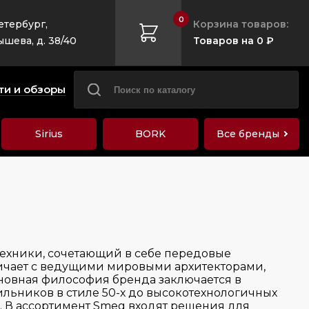
0
етербург,
Корзина товаров:
ышева, д. 38/40
Товаров на 0 ₽
ти и обзоры
Sirius
BORK
Все бренды
ехники, сочетающий в себе передовые
ничает с ведущими мировыми архитекторами,
сновная философия бренда заключается в
льников в стиле 50-х до высокотехнологичных
а. В ассортимент Smeg входят решения для