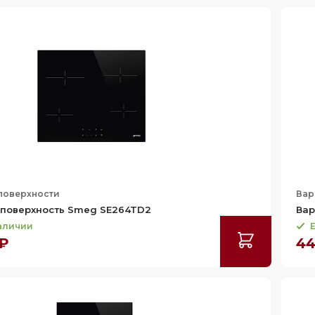
поверхности
Вар
 поверхность Smeg SE264TD2
Вар
наличии
Е
 ₽
44