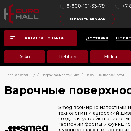
8-800-101-33-79
+7 
Заказать звонок
Доставка
Оплат
КАТАЛОГ ТОВАРОВ
Asko
Liebherr
Midea
Главная страница
/
Встраиваемая техника
/
Варочные поверхности
Варочные поверхно
Smeg всемирно известный и
технологии и авторский диз
создавая устройства, котор
гармонии формы и функциона
духовых шкафов и варочных 