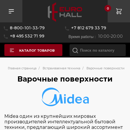
0
Розничная цена
8-800-101-33-79
+7 812 679 33 79
—
+8 495 532 71 99
Время работы :
10:00-20:00
КАТАЛОГ ТОВАРОВ
Бренд
Главная страница
/
Встраиваемая техника
/
Варочные поверхности
Варочные поверхности
AEG
Asko
Bertazzoni
Bosch
Midea один из крупнейших мировых
производителей интеллектуальной бытовой
Brandt
техники, предлагающий широкий ассортимент