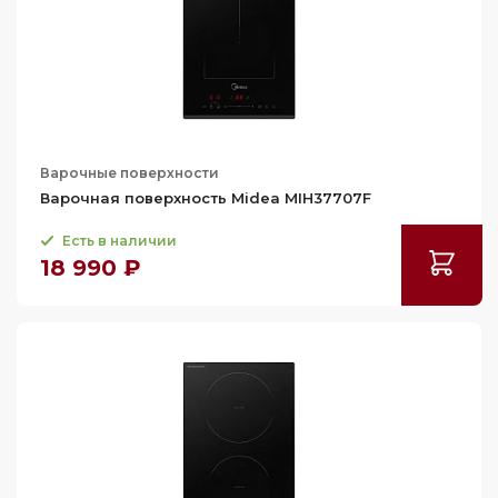
89
89.3
89.7
89.8
90
Варочные поверхности
90.4
Варочная поверхность Midea MIH37707F
90.5
Есть в наличии
90.8
18 990 ₽
91
91.5
91.6
93
93.4
100