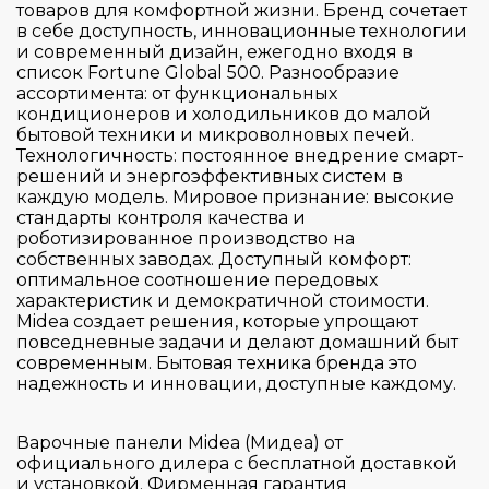
De Dietrich
товаров для комфортной жизни. Бренд сочетает
в себе доступность, инновационные технологии
Electrolux
и современный дизайн, ежегодно входя в
список Fortune Global 500. Разнообразие
Elica
ассортимента: от функциональных
Falmec
кондиционеров и холодильников до малой
бытовой техники и микроволновых печей.
Franke
Технологичность: постоянное внедрение смарт-
Страна производитель
решений и энергоэффективных систем в
Gaggenau
каждую модель. Мировое признание: высокие
Gorenje
стандарты контроля качества и
Цвет
роботизированное производство на
Graude
Германия
собственных заводах. Доступный комфорт:
HiSTORY
оптимальное соотношение передовых
Испания
Серия
характеристик и демократичной стоимости.
Hiberg
Италия
Midea создает решения, которые упрощают
повседневные задачи и делают домашний быт
Korting
Китай
Управление
современным. Бытовая техника бренда это
300
Kuppersbusch
Польша
надежность и инновации, доступные каждому.
3000
Тип поверхности
Maunfeld
Румыния
Flame Control/FlameSelect
500
Варочные панели Midea (Мидеа) от
Midea
Словакия
Slider Touch Control
официального дилера с бесплатной доставкой
5000
Количество зон / конфорок
Miele
и установкой. Фирменная гарантия
Словения
WOK