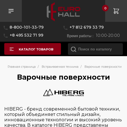
0
Розничная цена
8-800-101-33-79
+7 812 679 33 79
—
+8 495 532 71 99
Время работы :
10:00-20:00
КАТАЛОГ ТОВАРОВ
Бренд
Главная страница
/
Встраиваемая техника
/
Варочные поверхности
Варочные поверхности
AEG
Asko
Bertazzoni
HIBERG - бренд современной бытовой техники,
Bosch
который объединяет стильный дизайн,
инновационные технологии и высокий уровень
Brandt
качества. В каталоге HIBERG представлены