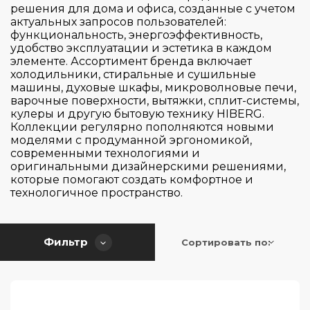
De Dietrich
решения для дома и офиса, созданные с учетом
актуальных запросов пользователей:
Electrolux
функциональность, энергоэффективность,
Elica
удобство эксплуатации и эстетика в каждом
элементе. Ассортимент бренда включает
Falmec
холодильники, стиральные и сушильные
машины, духовые шкафы, микроволновые печи,
Franke
варочные поверхности, вытяжки, сплит-системы,
Страна производитель
Gaggenau
кулеры и другую бытовую технику HIBERG.
Коллекции регулярно пополняются новыми
Gorenje
моделями с продуманной эргономикой,
Цвет
современными технологиями и
Graude
Германия
оригинальными дизайнерскими решениями,
HiSTORY
Испания
которые помогают создать комфортное и
Серия
технологичное пространство.
Hiberg
Италия
Korting
Китай
Управление
300
Kuppersbusch
Фильтр
Польша
Сортировать по:
3000
Тип поверхности
Maunfeld
Румыния
Flame Control/FlameSelect
500
Midea
Словакия
sControl
5000
Количество зон / конфорок
Miele
Словения
WOK