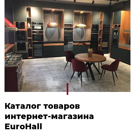
Электрическая варочная поверхность
Midea
Газовая варочная поверхность Midea
Варочная поверхность индукционная
Midea
Варочная панель Korting
Варочные панели Midea
Каталог товаров
интернет-магазина
EuroHall