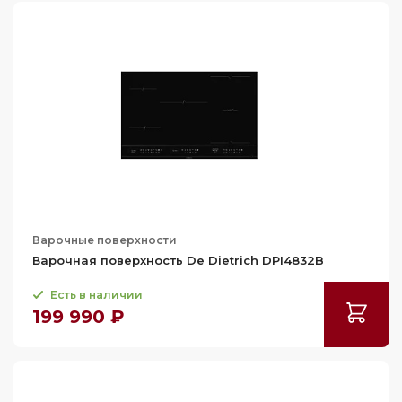
89
89.3
89.7
89.8
90
90.4
90.5
90.8
91
Варочные поверхности
Варочная поверхность De Dietrich DPI4832B
91.5
Есть в наличии
91.6
199 990 ₽
93
93.4
100