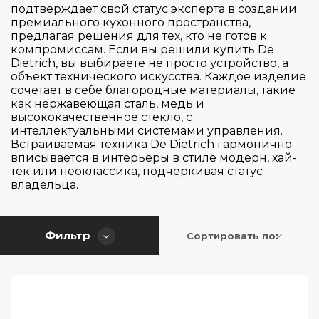
De Dietrich
подтверждает свой статус эксперта в создании
премиального кухонного пространства,
Electrolux
предлагая решения для тех, кто не готов к
Elica
компромиссам. Если вы решили купить De
Dietrich, вы выбираете не просто устройство, а
Falmec
объект технического искусства. Каждое изделие
сочетает в себе благородные материалы, такие
Franke
как нержавеющая сталь, медь и
Страна производитель
Gaggenau
высококачественное стекло, с
интеллектуальными системами управления.
Gorenje
Встраиваемая техника De Dietrich гармонично
Цвет
вписывается в интерьеры в стиле модерн, хай-
Graude
Германия
тек или неоклассика, подчеркивая статус
HiSTORY
Испания
владельца.
Серия
Hiberg
Италия
Korting
Китай
Управление
Фильтр
Сортировать по:
300
Kuppersbusch
Польша
3000
Тип поверхности
Maunfeld
Румыния
Flame Control/FlameSelect
500
Midea
Словакия
Slider Touch Control
5000
Количество зон / конфорок
Miele
Словения
WOK