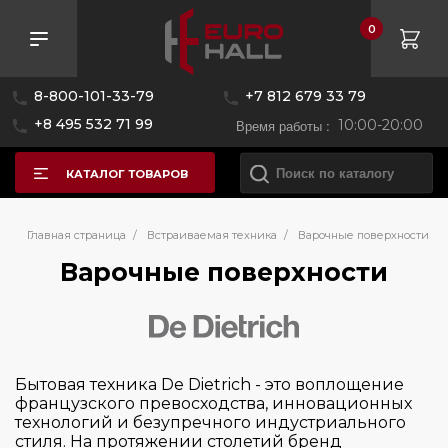
0
Розничная цена
8-800-101-33-79
+7 812 679 33 79
—
+8 495 532 71 99
Время работы :
10:00-20:00
КАТАЛОГ ТОВАРОВ
Бренд
Главная страница
/
Встраиваемая техника
/
Варочные поверхности
Варочные поверхности
AEG
Asko
Bertazzoni
Бытовая техника De Dietrich - это воплощение
Bosch
французского превосходства, инновационных
технологий и безупречного индустриального
Brandt
стиля. На протяжении столетий бренд