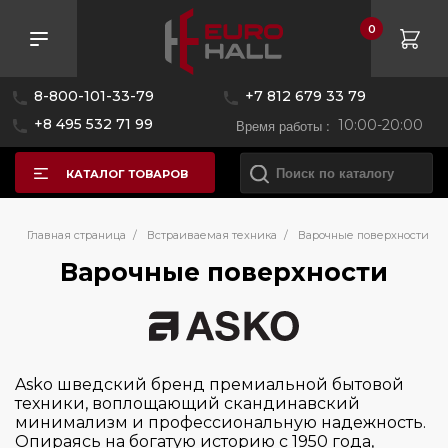
0
Розничная цена
8-800-101-33-79
+7 812 679 33 79
—
+8 495 532 71 99
Время работы :
10:00-20:00
КАТАЛОГ ТОВАРОВ
Бренд
Главная страница
/
Встраиваемая техника
/
Варочные поверхности
Варочные поверхности
AEG
Asko
Bertazzoni
Asko шведский бренд премиальной бытовой
Bosch
техники, воплощающий скандинавский
минимализм и профессиональную надежность.
Brandt
Опираясь на богатую историю с 1950 года,