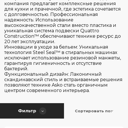
De Dietrich
компания предлагает комплексные решения
для кухни и прачечной, где эстетика сочетается
Electrolux
с долговечностью. Профессиональная
Elica
надежность: Использование
высококачественной стали вместо пластика и
Falmec
уникальная система подвески Quattro
Construction™ обеспечивают технике ресурс до
Franke
20 лет эксплуатации.
Страна производитель
Gaggenau
Инновации в уходе за бельем: Уникальная
технология Steel Seal™ в стиральных машинах
Gorenje
исключает использование резиновой манжеты,
Цвет
гарантируя гигиеничность и отсутствие
Graude
Германия
бактерий.
HiSTORY
Испания
Функциональный дизайн: Лаконичный
Серия
скандинавский стиль и встраиваемые решения
Hiberg
Италия
позволяют технике Asko стать органичным
центром современного интерьера.
Korting
Китай
Управление
300
Kuppersbusch
Польша
3000
Тип поверхности
Maunfeld
Румыния
Фильтр
Сортировать по:
Flame Control/FlameSelect
500
Midea
Словакия
Slider Touch Control
5000
Количество зон / конфорок
Miele
Словения
WOK