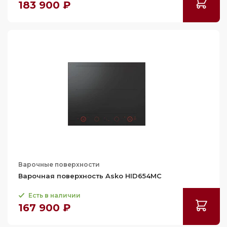
183 900 ₽
89
89.3
89.7
89.8
90
90.4
90.5
90.8
91
91.5
Варочные поверхности
91.6
Варочная поверхность Asko HID654MC
93
Есть в наличии
93.4
167 900 ₽
100