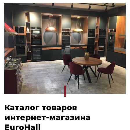
Духовой шкаф Midea бежевый
Духовой шкаф Midea белый
Духовой шкаф Midea с СВЧ
Духовой шкаф Midea черный
Электрический духовой шкаф Midea
Korting okb
Духовые шкафы Midea
Каталог товаров
интернет-магазина
EuroHall