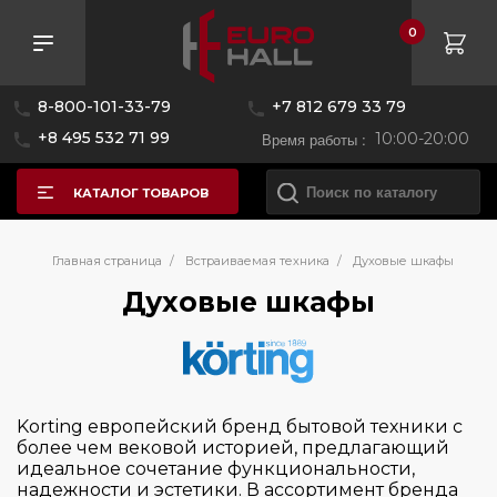
0
Розничная цена
8-800-101-33-79
+7 812 679 33 79
—
+8 495 532 71 99
Время работы :
10:00-20:00
КАТАЛОГ ТОВАРОВ
Бренд
Главная страница
/
Встраиваемая техника
/
Духовые шкафы
Духовые шкафы
AEG
Asko
Bertazzoni
Korting европейский бренд бытовой техники с
Bosch
более чем вековой историей, предлагающий
идеальное сочетание функциональности,
Brandt
надежности и эстетики. В ассортимент бренда