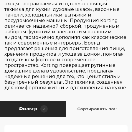
CASO
входят встраиваемая и отдельностоящая
техника для кухни: духовые шкафы, варочные
De Dietrich
панели, холодильники, вытяжки и
Electrolux
посудомоечные машины. Продукция Korting
отличается надежной сборкой, продуманным
Elica
набором функций и элегантным внешним
видом, гармонично дополняя как классические,
Franke
так и современные интерьеры. Бренд
Страна производитель
Gorenje
предлагает решения для приготовления пищи,
хранения продуктов и ухода за домом, помогая
Graude
создать комфортное и современное
Цвет
пространство. Korting превращает рутинные
HiSTORY
Беларусь
домашние дела в удовольствие, предлагая
Hiberg
Германия
надежные решения для тех, кто ценит стиль и
Серия
безупречный результат. Это техника, созданная
Korting
Испания
для комфортной жизни и вдохновения на кухне.
Kuppersbusch
Италия
Управление
500
Lofra
Китай
600
Фильтр
Сортировать по:
Тип духовки
Maunfeld
Малайзия
Touch Control
6000
Midea
Польша
Twist Pad
700
Тип очистки
Miele
Словения
Газовая