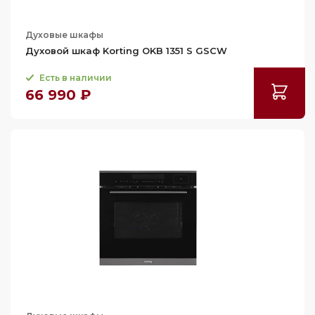
b300
60.9
iQ700
Духовые шкафы
Духовой шкаф Korting OKB 1351 S GSCW
К.1
К.3
Есть в наличии
66 990 ₽
К.5
К.8