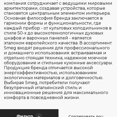
Gorenje
компания сотрудничает с ведущими мировыми
архитекторами, создавая устройства, которые
Graef
становятся центральным элементом интерьера.
HiSTORY
Основная философия бренда заключается в
гармонии формы и функциональности, где
Kitchen Aid
каждый прибор - от культовых холодильников в
стиле 50-х до высокотехнологичных духовых
Maunfeld
шкафов и варочных панелей - является
Страна производитель
Smeg
эталоном европейского качества. В ассортимент
Smeg входят решения для профессионального
Taurus
и домашнего использования: встраиваемая и
Цвет
отдельно стоящая техника, надежное моечное
Китай
оборудование и стильные кухонные аксессуары.
Продукция бренда отличается высокой
Серия
энергоэффективностью, использованием
экологичных материалов и долговечностью.
Выбирая Smeg, потребители получают
Управление
безупречный итальянский стиль и
Leather (кожа)
инновационные решения для максимального
Noir
комфорта в повседневной жизни.
Материал исполнения
Кнопочное
ROMEO
Поворотный регулятор
VOLO
Высота (см)
Фильтр
Металл
Сортировать по: