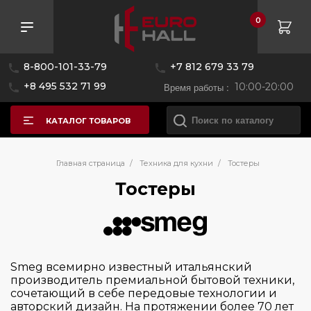
0
Розничная цена
8-800-101-33-79
+7 812 679 33 79
—
+8 495 532 71 99
Время работы :
10:00-20:00
КАТАЛОГ ТОВАРОВ
Бренд
Главная страница
/
Техника для кухни
/
Тостеры
Тостеры
BORK
Black+Decker
Bosch
Smeg всемирно известный итальянский
Bugatti
производитель премиальной бытовой техники,
сочетающий в себе передовые технологии и
CASO
авторский дизайн. На протяжении более 70 лет