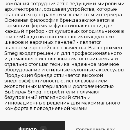
компания сотрудничает с ведущими мировыми
архитекторами, создавая устройства, которые
Страна производитель
становятся центральным элементом интерьера.
Основная философия бренда заключается в
гармонии формы и функциональности, где
Цвет
каждый прибор - от культовых холодильников в
Китай
стиле 50-х до высокотехнологичных духовых
шкафов и варочных панелей - является
Управление
эталоном европейского качества. В ассортимент
Smeg входят решения для профессионального
и домашнего использования: встраиваемая и
Таймер
отдельно стоящая техника, надежное моечное
Механическое
оборудование и стильные кухонные аксессуары.
Поворотный регулятор
Продукция бренда отличается высокой
Функция Пар
энергоэффективностью, использованием
есть
Сенсорное
экологичных материалов и долговечностью.
таймер механический, без отключения
Выбирая Smeg, потребители получают
Материал исполнения
да
безупречный итальянский стиль и
таймер механический, с отключением
инновационные решения для максимального
Нет
комфорта в повседневной жизни.
Высота (см)
Металл
нержавеюшая сталь
Ширина (см)
27
Фильтр
Сортировать по: