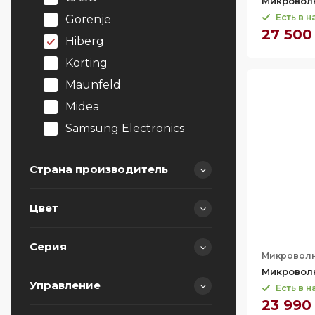
Микроволн
Есть в 
Gorenje
27 500
Hiberg
Korting
Maunfeld
Midea
Samsung Electronics
Sharp
Страна производитель
Smeg
Цвет
Беларусь
Китай
Серия
Микроволн
Малайзия
Микроволн
Словения
Управление
Есть в 
Series 2
23 990