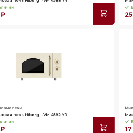
овая печь Hiberg i-VM 4588 YR
Мик
наличии
Е
 ₽
25
овые печи
Мик
овая печь Hiberg i-VM 4582 YR
Мик
наличии
Е
 ₽
17