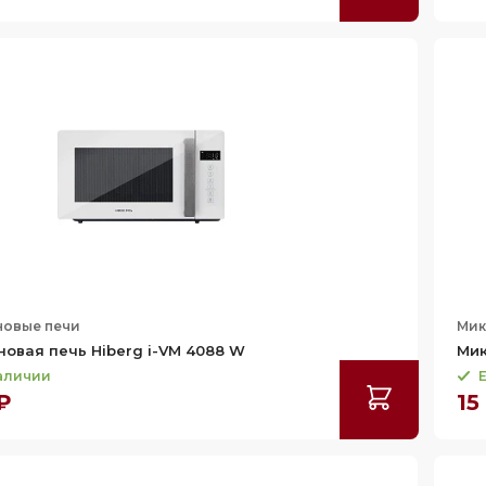
овые печи
Мик
овая печь Hiberg i-VM 4088 W
Мик
наличии
Е
 ₽
15