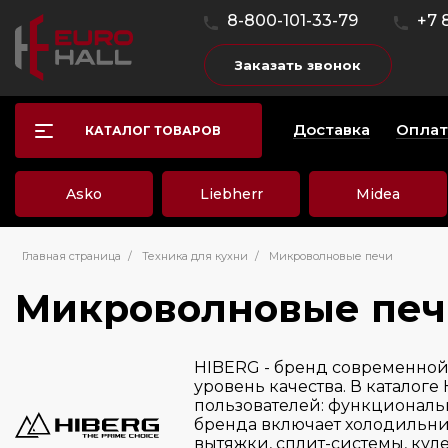
8-800-101-33-79
+7 
Заказать звонок
Доставка
Оплат
КАТАЛОГ ТОВАРОВ
Asko
Liebherr
Midea
Главная страница
/
Техника для кухни
/
Микроволновые печи
Микроволновые печ
HIBERG - бренд современной
уровень качества. В каталог
пользователей: функциональн
бренда включает холодильни
вытяжки, сплит-системы, ку