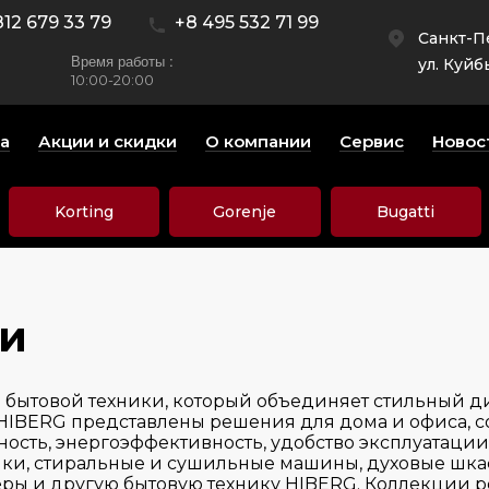
812 679 33 79
+8 495 532 71 99
Санкт-П
Время работы :
ул. Куйб
10:00-20:00
а
Акции и скидки
О компании
Сервис
Новос
Korting
Gorenje
Bugatti
и
 бытовой техники, который объединяет стильный д
е HIBERG представлены решения для дома и офиса, с
ость, энергоэффективность, удобство эксплуатации
ки, стиральные и сушильные машины, духовые шка
леры и другую бытовую технику HIBERG. Коллекции