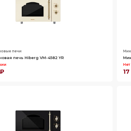
овые печи
Мик
овая печь Hiberg VM-4582 YR
Мик
чии
Нет
 ₽
17