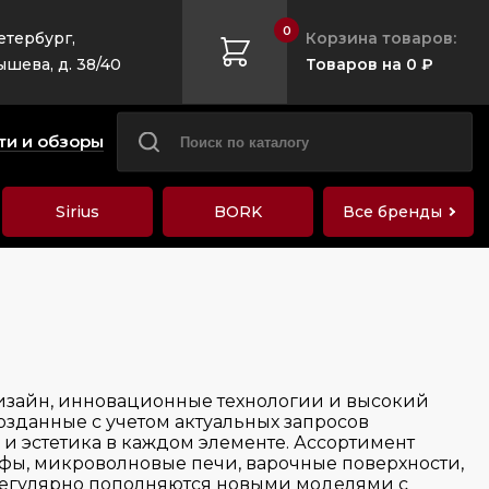
0
етербург,
Корзина товаров:
ышева, д. 38/40
Товаров на 0 ₽
ти и обзоры
Sirius
BORK
Все бренды
изайн, инновационные технологии и высокий
озданные с учетом актуальных запросов
 и эстетика в каждом элементе. Ассортимент
фы, микроволновые печи, варочные поверхности,
 регулярно пополняются новыми моделями с