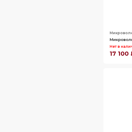
50
51
56.4
Микроволн
Микроволн
Нет в нали
17 100