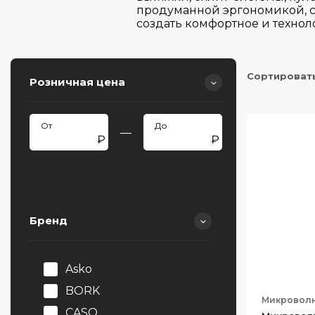
продуманной эргономикой, 
создать комфортное и технол
Сортироват
Розничная цена
—
Бренд
Asko
BORK
Микроволн
CASO