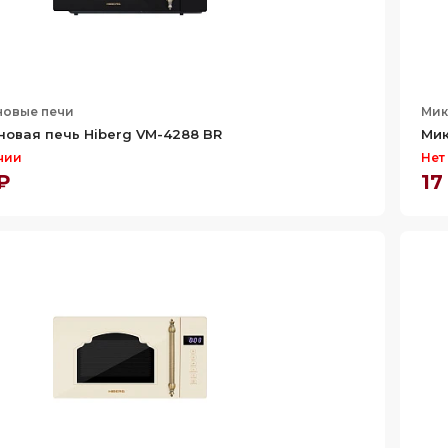
овые печи
Мик
овая печь Hiberg VM-4288 BR
Мик
чии
Нет
 ₽
17