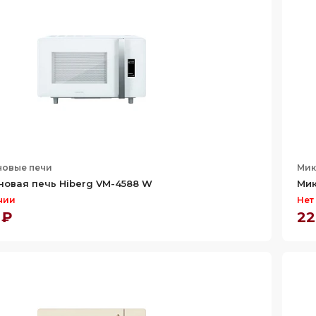
овые печи
Мик
овая печь Hiberg VM-4588 W
Мик
чии
Нет
 ₽
22