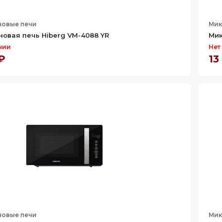
овые печи
Мик
овая печь Hiberg VM-4088 YR
Мик
чии
Нет
 ₽
13
овые печи
Мик