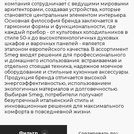
Kitchen Aid
компания сотрудничает с ведущими мировыми
архитекторами, создавая устройства, которые
Korting
становятся центральным элементом интерьера.
Kuppersbusch
Основная философия бренда заключается в
гармонии формы и функциональности, где
Maunfeld
каждый прибор - от культовых холодильников в
стиле 50-х до высокотехнологичных духовых
Miele
шкафов и варочных панелей - является
Страна производитель
Nivona
эталоном европейского качества. В ассортимент
Smeg входят решения для профессионального
Smeg
и домашнего использования: встраиваемая и
Цвет
отдельно стоящая техника, надежное моечное
Италия
оборудование и стильные кухонные аксессуары.
Китай
Продукция бренда отличается высокой
Серия
энергоэффективностью, использованием
Португалия
экологичных материалов и долговечностью.
Выбирая Smeg, потребители получают
Швейцария
Управление
безупречный итальянский стиль и
Collezione
инновационные решения для максимального
DIVA
комфорта в повседневной жизни.
Тип кофемашины
Дисковый SMART джойстик
Swarovski (Сваровски)
Кнопочное
Стиль 50-х г.г.
Wi-Fi подключение
Фильтр
автоматическая
Сортировать по: