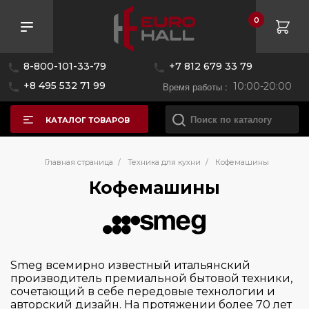
0
Розничная цена
8-800-101-33-79
+7 812 679 33 79
—
+8 495 532 71 99
Время работы :
10:00-20:00
КАТАЛОГ ТОВАРОВ
Бренд
Главная страница
/
Техника для кухни
/
Кофемашины
Кофемашины
BORK
Bugatti
Graef
Smeg всемирно известный итальянский
Graude
производитель премиальной бытовой техники,
сочетающий в себе передовые технологии и
Kaffit
авторский дизайн. На протяжении более 70 лет