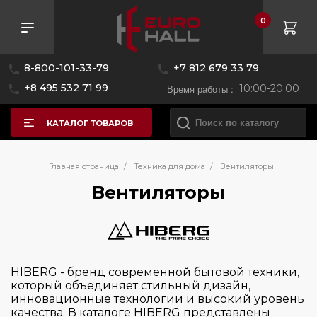
0
Розничная цена
8-800-101-33-79
+7 812 679 33 79
—
+8 495 532 71 99
Время работы :
10:00-20:00
КАТАЛОГ ТОВАРОВ
Бренд
Главная страница
/
Техника для дома
/
Вентиляторы
Вентиляторы
BORK
Black+Decker
Hiberg
HIBERG - бренд современной бытовой техники,
Midea
который объединяет стильный дизайн,
инновационные технологии и высокий уровень
Taurus
качества. В каталоге HIBERG представлены