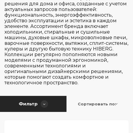
решения для дома и офиса, созданные с учетом
актуальных запросов пользователей:
Страна производитель
функциональность, энергоэффективность,
удобство эксплуатации и эстетика в каждом
элементе. Ассортимент бренда включает
Управление
холодильники, стиральные и сушильные
Китай
машины, духовые шкафы, микроволновые печи,
варочные поверхности, вытяжки, сплит-системы,
Таймер
кулеры и другую бытовую технику HIBERG.
Кнопочное
Коллекции регулярно пополняются новыми
Поворотный регулятор
моделями с продуманной эргономикой,
Материал исполнения
современными технологиями и
есть
пульт
оригинальными дизайнерскими решениями,
Нет
которые помогают создать комфортное и
Сенсорное
Высота (см)
технологичное пространство.
Металл
Пластик
Ширина (см)
120
Пластик, алюминий
Фильтр
Сортировать по:
Пластик/алюминий
Глубина (см)
44.5
38.5