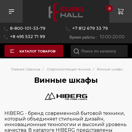
0
Розничная цена
8-800-101-33-79
+7 812 679 33 79
—
+8 495 532 71 99
Время работы :
10:00-20:00
КАТАЛОГ ТОВАРОВ
Бренд
Главная страница
/
Отдельностоящая техника
/
Винные шкафы
Винные шкафы
Asko
CASO
Cold Vine
HIBERG - бренд современной бытовой техники,
De Dietrich
который объединяет стильный дизайн,
инновационные технологии и высокий уровень
Dunavox
качества. В каталоге HIBERG представлены