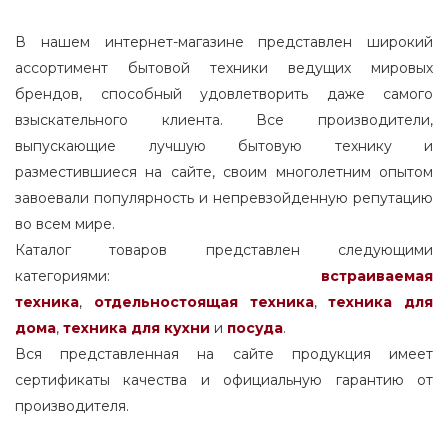
94
59.7
81.6
74
57.1
95
59.8
В нашем интернет-магазине представлен широкий
81.8
77
57.2
97
ассортимент бытовой техники ведущих мировых
60
81.9
79
57.3
брендов, способный удовлетворить даже самого
98
60.3
82
80
взыскательного клиента. Все производители,
57.4
100
64
82.2
выпускающие лучшую бытовую технику и
83
57.5
101
65
82.5
разместившиеся на сайте, своим многолетним опытом
85
57.6
102
65.3
завоевали популярность и непревзойденную репутацию
83
89
57.7
103
65.5
во всем мире.
83.5
90
57.8
Каталог товаров представлен следующими
104
69.5
84
93
категориями:
встраиваемая
57.9
105
69.7
85
техника
,
отдельностоящая
техника
,
техника для
94
58
107
70
85.3
дома
,
техника для кухни
и
посуда
.
95
58.1
110
74.7
Вся представленная на сайте продукция имеет
85.8
96
58.5
111
75
сертификаты качества и официальную гарантию от
85.9
98
59
производителя.
112
81
86
99
59.5
114
125
86.3