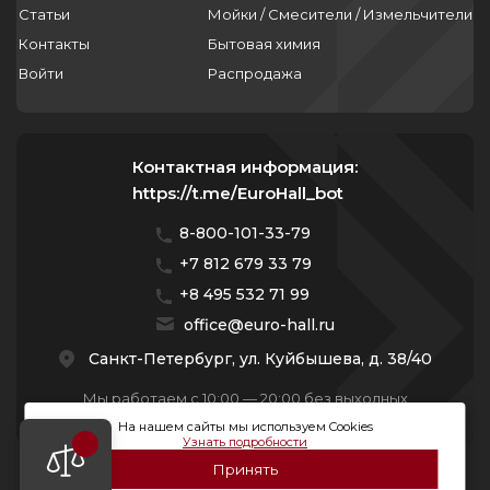
69.5
138
Статьи
Мойки / Смесители / Измельчители
100
141
69.6
140
Контакты
Бытовая химия
102
143
70
Войти
142
Распродажа
103
153
74
145
103.5
154
74.2
150
104
155
Контактная информация:
74.7
154
111
https://t.me/EuroHall_bot
158
75
158
112.3
159
8-800-101-33-79
76.3
160
120
+7 812 679 33 79
160
76.4
177
121.5
+8 495 532 71 99
163
79.7
178
121.8
office@euro-hall.ru
166
185
122.8
Санкт-Петербург, ул. Куйбышева, д. 38/40
174
195
123
Мы работаем с 10:00 — 20:00 без выходных
180
197
123.1
На нашем сайты мы используем Cookies
181
Узнать подробности
198
123.3
186
Принять
200
© 2026 Премиум Групп. Все права защищены.