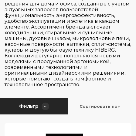
Elica
решения для дома и офиса, созданные с учетом
актуальных запросов пользователей:
Gaggenau
функциональность, энергоэффективность,
Graude
удобство эксплуатации и эстетика в каждом
элементе. Ассортимент бренда включает
Hiberg
холодильники, стиральные и сушильные
машины, духовые шкафы, микроволновые печи,
Korting
варочные поверхности, вытяжки, сплит-системы,
Страна производитель
Kuppersbusch
кулеры и другую бытовую технику HIBERG.
Коллекции регулярно пополняются новыми
Liebherr
моделями с продуманной эргономикой,
Цвет
современными технологиями и
Maunfeld
Австрия
оригинальными дизайнерскими решениями,
Meyvel
Болгария
которые помогают создать комфортное и
Серия
технологичное пространство.
Neff
Венгрия
Sirius
Германия
Управление
Balance
Smeg
Фильтр
Дания
Сортировать по:
Classica
Тип установки
Taurus
Италия
Touch & Swipe
Classique
Teka
Китай
Touch Control
Comfort
Тип крепления фасада
Temptech
Сербия
встраиваемая