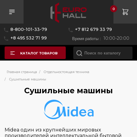
0
Розничная цена
8-800-101-33-79
+7 812 679 33 79
—
+8 495 532 71 99
Время работы :
10:00-20:00
КАТАЛОГ ТОВАРОВ
Бренд
Главная страница
/
Отдельностоящая техника
/
Сушильные машины
Сушильные машины
AEG
Asko
Bosch
Brandt
De Dietrich
Midea один из крупнейших мировых
производителей интеллектуальной бытовой