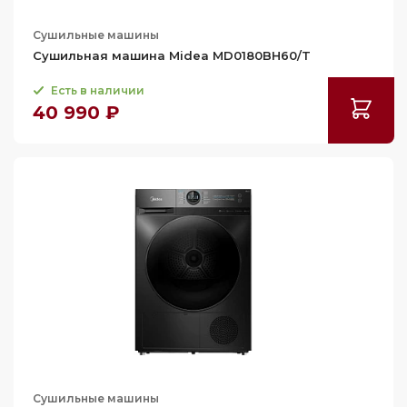
61.3
Сушильные машины
61.5
Сушильная машина Midea MD0180BH60/T
62.5
Есть в наличии
62.7
40 990 ₽
63
63.6
63.8
63.9
64
64.3
64.8
65
65.4
66.5
Сушильные машины