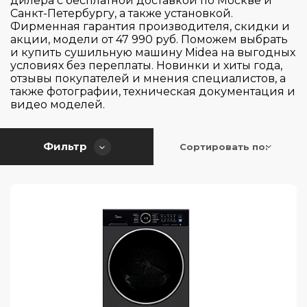
дилера с бесплатной доставкой по Москве и
Serie | 6
Санкт-Петербургу, а также установкой.
Швейцария
Фирменная гарантия производителя, скидки и
Тип загрузки
Style
Tеплообменник
акции, модели от 47 990 руб. Поможем выбрать
Style+
и купить сушильную машину Midea на выгодных
Конденсационная
Перенавешиваемая дверь
условиях без переплаты. Новинки и хиты года,
V2000
Фронтальная
отзывы покупателей и мнения специалистов, а
Сушка с тепловым насосом
также фотографии, техническая документация и
V6000
Тепловой насос
Wi-Fi подключение
видео моделей.
да
Нет
Габариты
Фильтр
Сортировать по:
Приложение ConnectLife
Приложение ConnectLife.TRIR
Материал бака
Полноразмерная
Приложение Home Connect
Приложение Miele@home
Объем загрузки белья для стирки (кг)
нержавеющая сталь
Приложение MSmartLife / MSmartHome
Пластик
Возможность установки в колонну
Приложение My AEG
7
Приложение MyElectrolux
8
Высота (см)
Приложение SmartThings
Есть
9