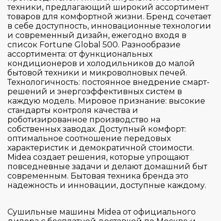
Electrolux
техники, предлагающий широкий ассортимент
товаров для комфортной жизни. Бренд сочетает
Gorenje
в себе доступность, инновационные технологии
Graude
и современный дизайн, ежегодно входя в
список Fortune Global 500. Разнообразие
Haier
ассортимента: от функциональных
кондиционеров и холодильников до малой
Hiberg
бытовой техники и микроволновых печей.
Страна производитель
Korting
Технологичность: постоянное внедрение смарт-
решений и энергоэффективных систем в
Kuppersbusch
каждую модель. Мировое признание: высокие
Цвет
стандарты контроля качества и
Maunfeld
Германия
роботизированное производство на
Midea
Италия
собственных заводах. Доступный комфорт:
Серия
оптимальное соотношение передовых
Miele
Китай
характеристик и демократичной стоимости.
Samsung Electronics
Midea создает решения, которые упрощают
Польша
Управление
Classic
повседневные задачи и делают домашний быт
Schulthess
Словения
современным. Бытовая техника бренда это
Logic
надежность и инновации, доступные каждому.
Тип установки
Smeg
Турция
Сенсорное
NeoStar
Toshiba
Франция
Электронное
Сушильные машины Midea от официального
Premium
Тип сушки
V-Zug
Чехия
Отдельностоящая