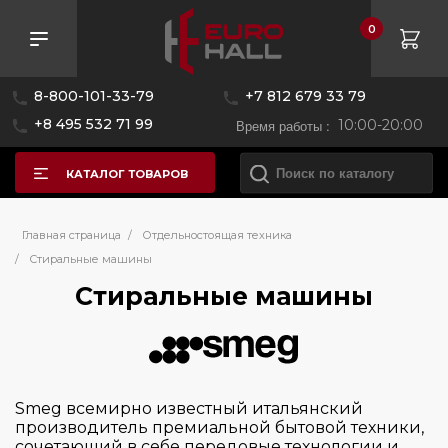
0
Розничная цена
8-800-101-33-79
+7 812 679 33 79
—
+8 495 532 71 99
Время работы :
10:00-20:00
КАТАЛОГ ТОВАРОВ
Бренд
Главная страница
/
Отдельностоящая техника
/
Стиральные машины
Стиральные машины
AEG
Asko
Bosch
Brandt
Smeg всемирно известный итальянский
Delonghi
производитель премиальной бытовой техники,
сочетающий в себе передовые технологии и