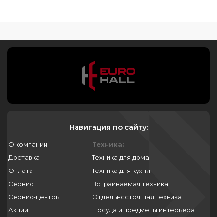
как снять ручку на стиральной машине
asko
dose assist в стиральной машине asko
ремонт стиральных машин asko в москве
фильтр сливного насоса для стиральной
машины asko
asko стиральная машина уценка
стиральная машина asko купить в
Навигация по сайту:
екатеринбурге
О компании
Техника:
уплотнитель люка для стиральных машин
Доставка
Техника для дома
asko 708850
Оплата
Техника для кухни
первый запуск стиральной машины asko
Сервис
Встраиваемая техника
Сервис-центры
Отдельностоящая техника
asko последняя модель стиральной
машины
Акции
Посуда и предметы интерьера