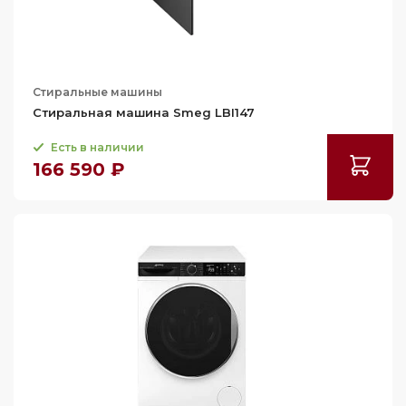
61.5
62
62.2
Стиральные машины
62.5
Стиральная машина Smeg LBI147
62.8
Есть в наличии
63
166 590 ₽
63.1
63.2
63.6
63.7
64
64.3
65
65.4