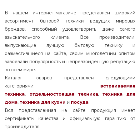
маркет стиральная машина asko пуховик
В нашем интернет-магазине представлен широкий
ассортимент бытовой техники ведущих мировых
какой привод у стиральных машин asko
брендов, способный удовлетворить даже самого
в чем различие стиральных машин asko
взыскательного клиента. Все производители,
выпускающие лучшую бытовую технику и
как перезапустить стиральную машину
asko
разместившиеся на сайте, своим многолетним опытом
завоевали популярность и непревзойденную репутацию
сальник для стиральной машины asko
во всем мире.
Каталог товаров представлен следующими
asko стиральная машина 6 серия
категориями:
встраиваемая
asko стиральная машина чье
техника
,
отдельностоящая
техника
,
техника для
производство
дома
,
техника для кухни
и
посуда
.
Вся представленная на сайте продукция имеет
стекло для стиральной машины asko
сертификаты качества и официальную гарантию от
приспособление для стиральной машины
производителя.
для обуви asko