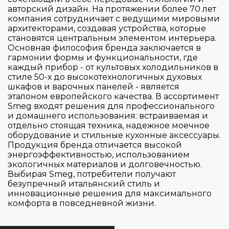
Electrolux
авторский дизайн. На протяжении более 70 лет
компания сотрудничает с ведущими мировыми
Gaggenau
архитекторами, создавая устройства, которые
Gorenje
становятся центральным элементом интерьера.
Основная философия бренда заключается в
Graude
гармонии формы и функциональности, где
Hiberg
каждый прибор - от культовых холодильников в
стиле 50-х до высокотехнологичных духовых
Страна производитель
Korting
шкафов и варочных панелей - является
эталоном европейского качества. В ассортимент
Kuppersbusch
Smeg входят решения для профессионального
Цвет
Maunfeld
и домашнего использования: встраиваемая и
Германия
отдельно стоящая техника, надежное моечное
Midea
Италия
оборудование и стильные кухонные аксессуары.
Серия
Продукция бренда отличается высокой
Miele
Китай
энергоэффективностью, использованием
Samsung Electronics
Польша
экологичных материалов и долговечностью.
Управление
700
Выбирая Smeg, потребители получают
Schulthess
Словакия
безупречный итальянский стиль и
800
Тип установки
инновационные решения для максимального
Sharp
Словения
Touch Control
комфорта в повседневной жизни.
900
Smeg
Таиланд
Поворотный регулятор
Classic
Тип сушки
Toshiba
Турция
встраиваемая