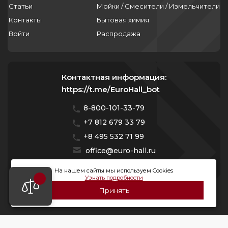
Статьи
Мойки / Смесители / Измельчители
бак для стиральной машины asko
Контакты
Бытовая химия
уровень шума стиральных машин asko
Войти
Распродажа
нагревательный элемент для стиральной
машины asko
Контактная информация:
стиральной машины hisense или asko
https://t.me/EuroHall_bot
замок на стиральную машину asko
8-800-101-33-79
+7 812 679 33 79
asko стиральная машина дешево
+8 495 532 71 99
стиральная машина asko wmc
office@euro-hall.ru
Санкт-Петербург, ул. Куйбышева, д. 38/40
стиральная машина премиум asko
На нашем сайты мы используем Cookies
w3096cw отзывы
Узнать подробности
Мы работаем с 10:00 — 20:00 без выходных
Принять
стиральная машина швеция asko
стиральная машина asko ошибка 6
© 2026 Премиум Групп. Все права защищены.