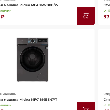
ая машина Midea MFA06W80B/W
Сти
наличии
Е
 ₽
37
е машины
Сти
я машина Midea MF01814BS47/T
Сти
наличии
Е