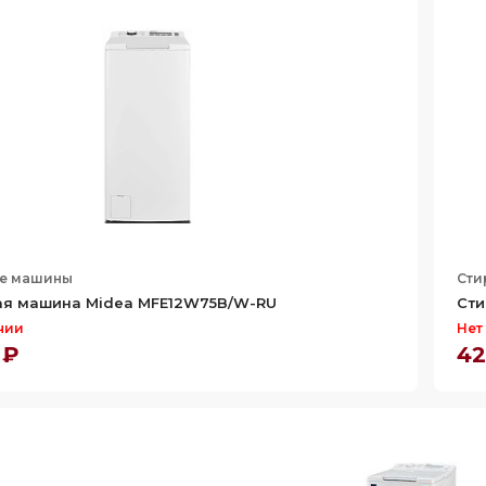
е машины
Сти
ая машина Midea MFE12W75B/W-RU
Сти
чии
Нет
 ₽
42