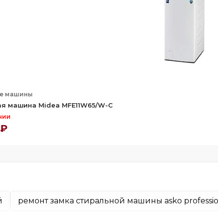
е машины
ая машина Midea MFE11W65/W-C
чии
 ₽
й
ремонт замка стиральной машины asko professio