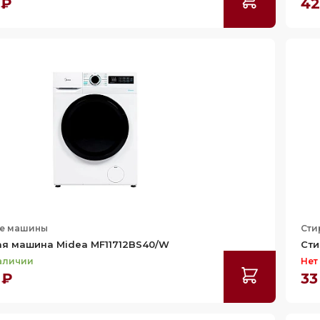
 ₽
42
е машины
Сти
ая машина Midea MF11712BS40/W
Сти
наличии
Нет
 ₽
33