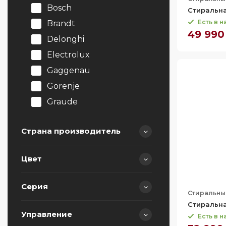
Bosch
Стиральн
Есть в 
Brandt
49 990
Delonghi
Electrolux
Gaggenau
Gorenje
Graude
Hiberg
Страна производитель
Korting
Kuppersbusch
Цвет
Maunfeld
Германия
Midea
Италия
Серия
Стиральны
Miele
Китай
Стиральна
Samsung Electronics
Польша
Управление
Есть в 
700