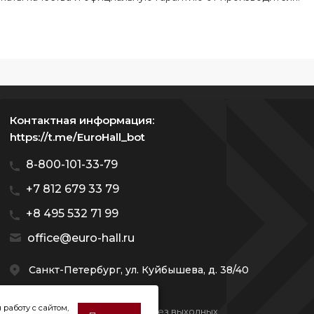
 wmc
ьная машина asko ошибка 6
иральная машина asko узкая 45 см
ны asko
Контактная информация:
тиральную машину asko
https://t.me/EuroHall_bot
 asko с сушкой 2
8-800-101-33-79
ов
шланг для стиральной машины asko
+7 812 679 33 79
хема стиральной машины asko
+8 495 532 71 99
ьная машина ошибка 0
office@euro-hall.ru
Санкт-Петербург, ул. Куйбышева, д. 38/40
стиральная машина asko 45 см
 работу с сайтом,
Мы работаем с 10:00 — 20:00 без выходных