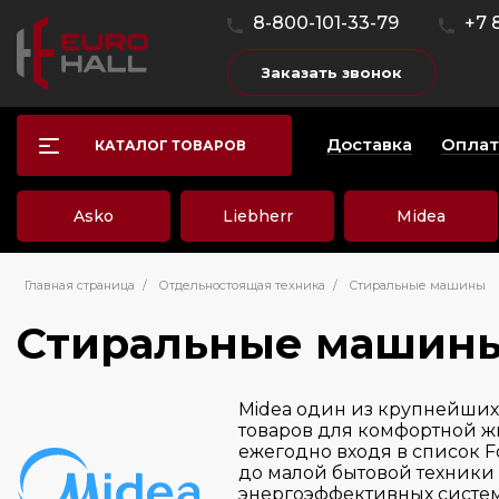
8-800-101-33-79
+7 
Заказать звонок
Доставка
Оплат
КАТАЛОГ ТОВАРОВ
Asko
Liebherr
Midea
Главная страница
/
Отдельностоящая техника
/
Стиральные машины
Стиральные машин
Midea один из крупнейши
товаров для комфортной ж
ежегодно входя в список 
до малой бытовой техники
энергоэффективных систем