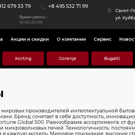
812 679 33 79
+8 495 532 71 99
Санкт-П
Время работы :
ул. Куйб
10:00-20:00
а
Акции и скидки
О компании
Сервис
Новос
Korting
Gorenje
Bugatti
ы
х мировых производителей интеллектуальной быто
изни. Бренд сочетает в себе доступность, инновац
Fortune Global 500. Разнообразие ассортимента: о
 и микроволновых печей. Технологичность: постоя
 в каждую модель. Мировое признание: высокие ст