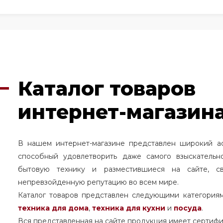
поставка между стиральной машины и сушилка asko
sko
стиральная машина asko professional 9 kr
к
иральная машина asko w4086c обзор
крестовина 
asko стиральная машина 5 или 7 серии
маркет с
Каталог товаров
ем различие стиральных машин asko
как перезап
 стиральная машина 6 серия
интернет-магазина
asko стиральная маш
собление для стиральной машины для обуви asko
В нашем интернет-магазине представлен широкий а
 стиральных машин asko в москве
фильтр сливно
способный удовлетворить даже самого взыскательн
 машина asko купить в екатеринбурге
уплотните
бытовую технику и разместившиеся на сайте, с
непревзойденную репутацию во всем мире.
ko последняя модель стиральной машины
бак д
Каталог товаров представлен следующими категория
евательный элемент для стиральной машины asko
техника для дома
,
техника для кухни
и
посуда
.
Вся представленная на сайте продукция имеет сертифи