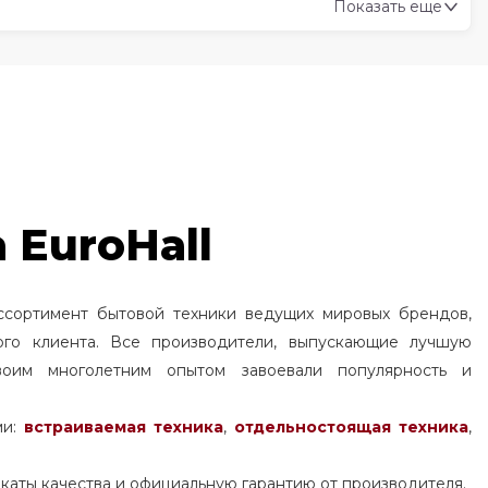
Показать еще
упить стиральную машину asko в ульяновске
бака для стиральной машины asko
тиральная машина asko пуховик
устить стиральную машину asko
 EuroHall
ина чье производство
как снять ручку на стиральной машине asko
ссортимент бытовой техники ведущих мировых брендов,
го насоса для стиральной машины asko
ого клиента. Все производители, выпускающие лучшую
ль люка для стиральных машин asko 708850
воим многолетним опытом завоевали популярность и
ля стиральной машины asko
ми:
встраиваемая техника
,
отдельностоящая
техника
,
стиральной машины hisense или asko
каты качества и официальную гарантию от производителя.