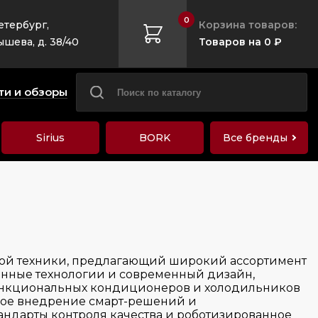
0
етербург,
Корзина товаров:
ышева, д. 38/40
Товаров на 0 ₽
ти и обзоры
Sirius
BORK
Все бренды
вой техники, предлагающий широкий ассортимент
ионные технологии и современный дизайн,
т функциональных кондиционеров и холодильников
нное внедрение смарт-решений и
андарты контроля качества и роботизированное