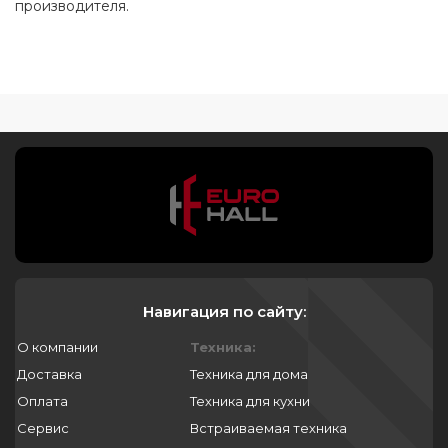
производителя.
для обуви asko
как снять ручку на стиральной машине
asko
dose assist в стиральной машине asko
ремонт стиральных машин asko в москве
фильтр сливного насоса для стиральной
машины asko
asko стиральная машина уценка
стиральная машина asko купить в
Навигация по сайту:
екатеринбурге
О компании
Техника:
уплотнитель люка для стиральных машин
Доставка
Техника для дома
asko 708850
Оплата
Техника для кухни
первый запуск стиральной машины asko
Сервис
Встраиваемая техника