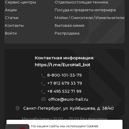
Сервис-центры
Отдельностоящая техника
asko последняя модель стиральной
машины
Акции
Посуда и предметы интерьера
Статьи
Мойки / Смесители / Измельчители
бак для стиральной машины asko
Контакты
Бытовая химия
уровень шума стиральных машин asko
Войти
Распродажа
нагревательный элемент для стиральной
машины asko
Контактная информация:
стиральной машины hisense или asko
https://t.me/EuroHall_bot
замок на стиральную машину asko
8-800-101-33-79
+7 812 679 33 79
asko стиральная машина дешево
+8 495 532 71 99
стиральная машина asko wmc
office@euro-hall.ru
Санкт-Петербург, ул. Куйбышева, д. 38/40
стиральная машина премиум asko
w3096cw отзывы
Мы работаем с 10:00 — 20:00 без выходных
стиральная машина швеция asko
На нашем сайты мы используем Cookies