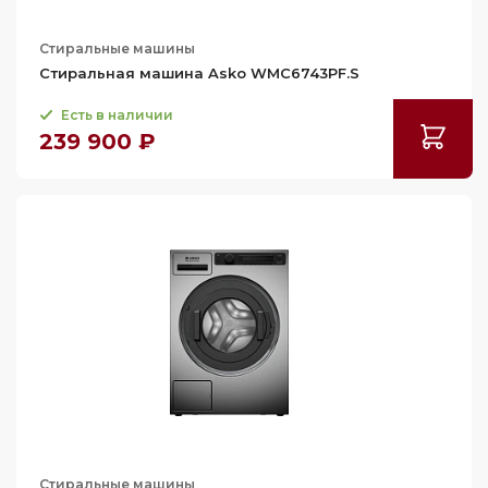
61.5
Стиральные машины
62
Стиральная машина Asko WMC6743PF.S
62.2
Есть в наличии
62.5
239 900 ₽
62.8
63
63.1
63.2
63.6
63.7
64
64.3
65
65.4
Стиральные машины