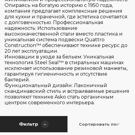
Electrolux
Опираясь на богатую историю с 1950 года,
компания предлагает комплексные решения
Gaggenau
для кухни и прачечной, где эстетика сочетается
Gorenje
с долговечностью. Профессиональная
надежность: Использование
Graude
высококачественной стали вместо пластика и
Hiberg
уникальная система подвески Quattro
Construction™ обеспечивают технике ресурс до
Страна производитель
Korting
20 лет эксплуатации.
Инновации в уходе за бельем: Уникальная
Kuppersbusch
технология Steel Seal™ в стиральных машинах
Цвет
Maunfeld
исключает использование резиновой манжеты,
Германия
гарантируя гигиеничность и отсутствие
Midea
Италия
бактерий.
Серия
Функциональный дизайн: Лаконичный
Miele
Китай
скандинавский стиль и встраиваемые решения
Samsung Electronics
Польша
позволяют технике Asko стать органичным
Управление
700
центром современного интерьера.
Schulthess
Словакия
800
Тип установки
Sharp
Словения
Touch Control
900
Smeg
Фильтр
Таиланд
Сортировать по:
Поворотный регулятор
Classic
Тип сушки
Toshiba
Турция
встраиваемая