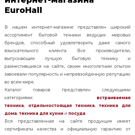
EuroHall
asko стиральная машина 5 или 7 серии
маркет стиральная машина asko пуховик
В нашем интернет-магазине представлен широкий
ассортимент бытовой техники ведущих мировых
какой привод у стиральных машин asko
брендов, способный удовлетворить даже самого
в чем различие стиральных машин asko
взыскательного клиента. Все производители,
выпускающие лучшую бытовую технику и
как перезапустить стиральную машину
asko
разместившиеся на сайте, своим многолетним опытом
завоевали популярность и непревзойденную репутацию
сальник для стиральной машины asko
во всем мире.
Каталог товаров представлен следующими
asko стиральная машина 6 серия
категориями:
встраиваемая
asko стиральная машина чье
техника
,
отдельностоящая
техника
,
техника для
производство
дома
,
техника для кухни
и
посуда
.
Вся представленная на сайте продукция имеет
стекло для стиральной машины asko
сертификаты качества и официальную гарантию от
приспособление для стиральной машины