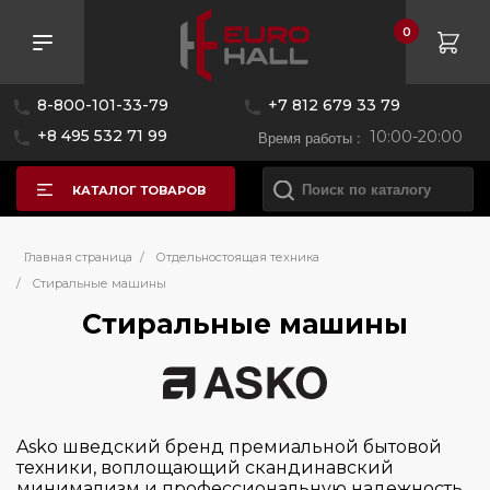
0
Розничная цена
8-800-101-33-79
+7 812 679 33 79
—
+8 495 532 71 99
Время работы :
10:00-20:00
КАТАЛОГ ТОВАРОВ
Бренд
Главная страница
/
Отдельностоящая техника
/
Стиральные машины
Стиральные машины
AEG
Asko
Bosch
Brandt
Asko шведский бренд премиальной бытовой
Delonghi
техники, воплощающий скандинавский
минимализм и профессиональную надежность.