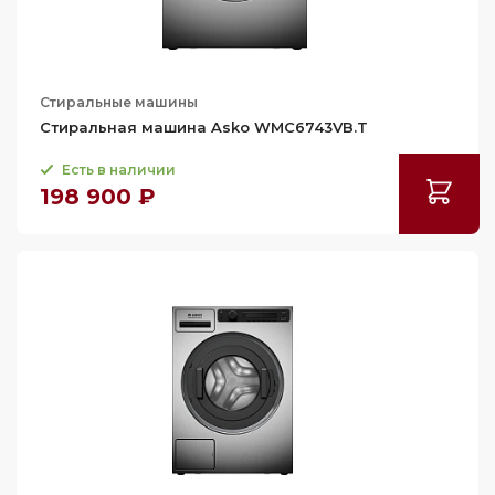
57.2
57.6
57.7
Стиральные машины
Стиральная машина Asko WMC6743VB.T
57.9
58
Есть в наличии
198 900 ₽
58.2
58.5
58.8
59
59.2
59.9
60
60.2
61