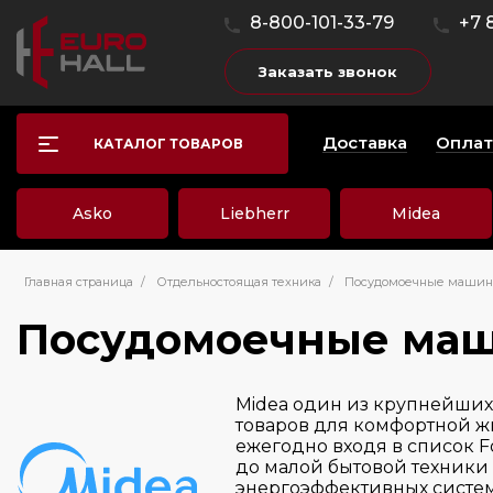
8-800-101-33-79
+7 
Заказать звонок
Доставка
Оплат
КАТАЛОГ ТОВАРОВ
Asko
Liebherr
Midea
Главная страница
/
Отдельностоящая техника
/
Посудомоечные маши
Посудомоечные ма
Midea один из крупнейши
товаров для комфортной ж
ежегодно входя в список 
до малой бытовой техники
энергоэффективных систем