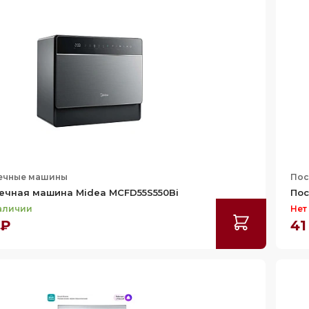
ечные машины
Пос
ечная машина Midea MCFD55S550Bi
Пос
наличии
Нет
 ₽
41