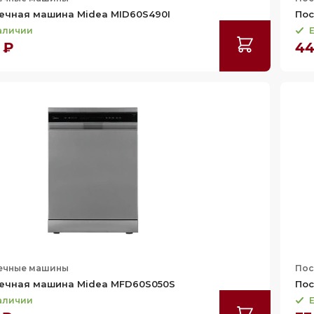
ечная машина Midea MID60S490I
Пос
наличии
Е
 ₽
44
ечные машины
Пос
ечная машина Midea MFD60S050S
Пос
наличии
Е