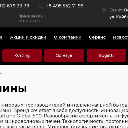
812 679 33 79
+8 495 532 71 99
Санкт-П
Время работы :
ул. Куйб
10:00-20:00
а
Акции и скидки
О компании
Сервис
Новос
Korting
Gorenje
Bugatti
ны
шины
х мировых производителей интеллектуальной быто
изни. Бренд сочетает в себе доступность, инновац
Fortune Global 500. Разнообразие ассортимента: о
 и микроволновых печей. Технологичность: постоя
 в каждую модель. Мировое признание: высокие ст