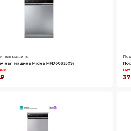
ечные машины
Пос
ечная машина Midea MFD60S350Si
Пос
чии
Нет
 ₽
37