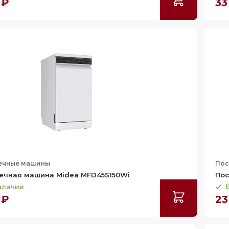
 ₽
33
ечные машины
Пос
ечная машина Midea MFD45S150Wi
Пос
наличии
Е
 ₽
23