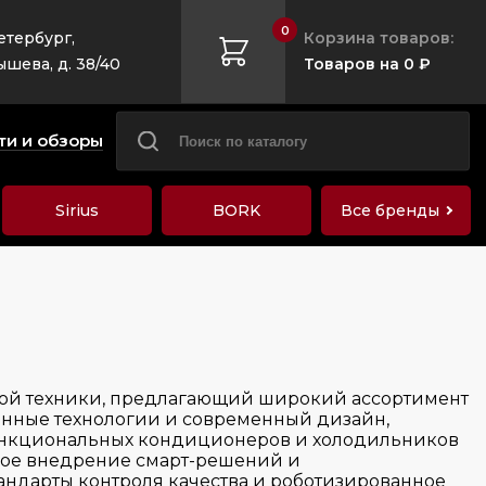
0
етербург,
Корзина товаров:
ышева, д. 38/40
Товаров на 0 ₽
ти и обзоры
Sirius
BORK
Все бренды
вой техники, предлагающий широкий ассортимент
ионные технологии и современный дизайн,
т функциональных кондиционеров и холодильников
нное внедрение смарт-решений и
андарты контроля качества и роботизированное