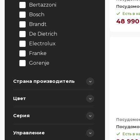
Bertazzoni
Посудомо
Есть в 
Bosch
48 990
Brandt
De Dietrich
Electrolux
Franke
Gorenje
Graude
Страна производитель
HiSTORY
Hiberg
Цвет
Korting
Германия
Kuppersbusch
Испания
Серия
Посудомо
Maunfeld
Италия
Посудомо
Midea
Китай
Управление
Есть в 
300