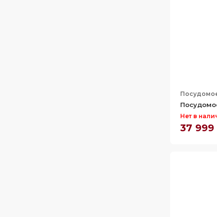
57.2
85.9
57.3
86.1
57.8
86.5
59.6
86.7
59.7
86.8
59.8
91.1
Посудомо
60
815
Посудомо
61
Нет в нали
37 999