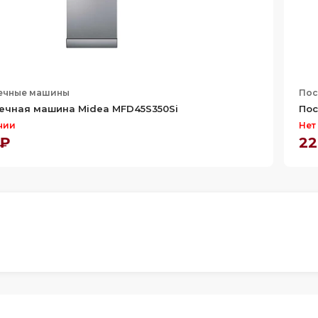
ечные машины
Пос
ечная машина Midea MFD45S350Si
Пос
чии
Нет
 ₽
22