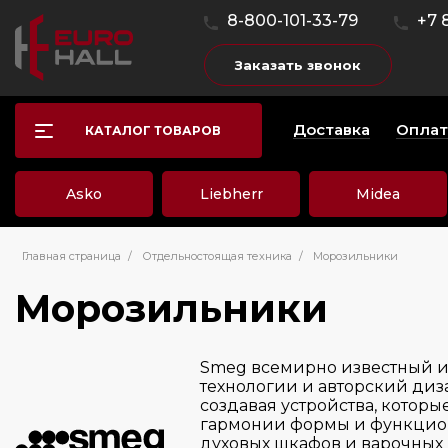
8-800-101-33-79
+7 
Заказать звонок
Доставка
Оплат
КАТАЛОГ ТОВАРОВ
Asko
Liebherr
Midea
Главная страница
/
Отдельностоящая техника
/
Морозильники
Морозильники
Smeg всемирно известный и
технологии и авторский диз
создавая устройства, котор
гармонии формы и функциона
духовых шкафов и варочных 