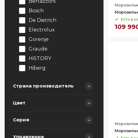
Bertazzoni
Морозиль
Bosch
Морозиль
Есть в 
De Dietrich
109 99
Electrolux
Gorenje
Graude
HiSTORY
Hiberg
Korting
Страна производитель
Kuppersbusch
Liebherr
Цвет
Maunfeld
Австрия
Smeg
Болгария
Серия
Морозиль
Teka
Венгрия
Морозиль
V-Zug
Германия
Управление
Есть в 