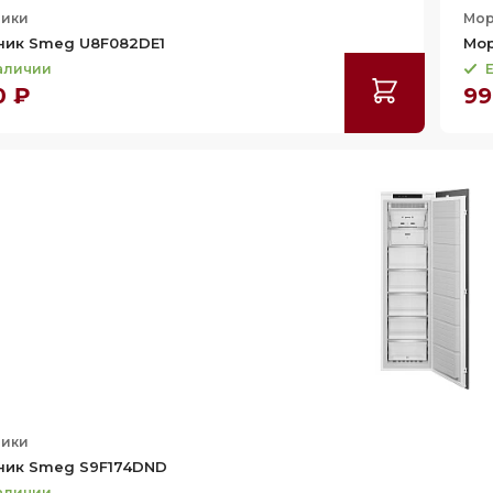
ники
Мор
ник Smeg U8F082DE1
Мор
наличии
Е
0 ₽
99
ники
ник Smeg S9F174DND
наличии