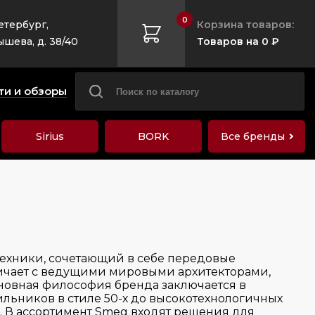
0
етербург,
Корзина товаров:
ышева, д. 38/40
Товаров на 0 ₽
ти и обзоры
Sirius
BORK
Все бренды
ехники, сочетающий в себе передовые
ничает с ведущими мировыми архитекторами,
сновная философия бренда заключается в
льников в стиле 50-х до высокотехнологичных
а. В ассортимент Smeg входят решения для