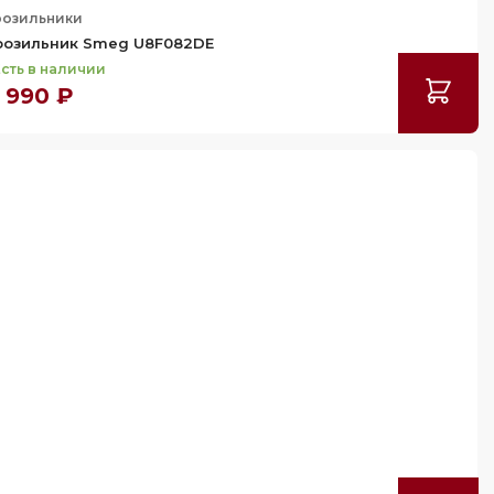
озильники
озильник Smeg U8F082DE
сть в наличии
 990 ₽