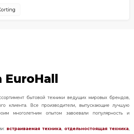
orting
 EuroHall
ссортимент бытовой техники ведущих мировых брендов,
ого клиента. Все производители, выпускающие лучшую
воим многолетним опытом завоевали популярность и
ми:
встраиваемая техника
,
отдельностоящая
техника
,