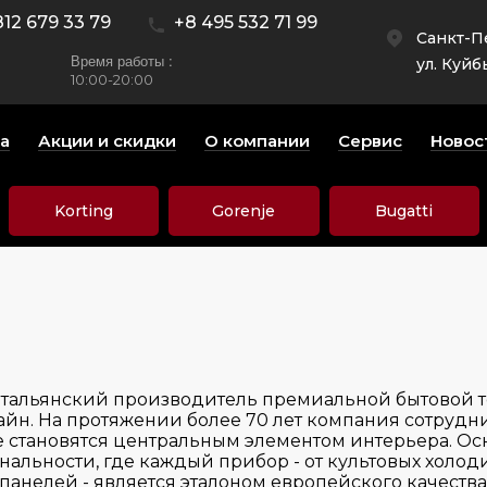
812 679 33 79
+8 495 532 71 99
Санкт-П
Время работы :
ул. Куйб
10:00-20:00
а
Акции и скидки
О компании
Сервис
Новос
Korting
Gorenje
Bugatti
тальянский производитель премиальной бытовой т
айн. На протяжении более 70 лет компания сотруд
ые становятся центральным элементом интерьера. О
льности, где каждый прибор - от культовых холоди
панелей - является эталоном европейского качеств