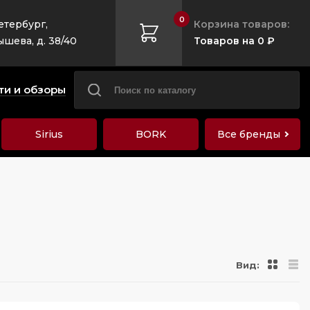
0
етербург,
Корзина товаров:
ышева, д. 38/40
Товаров на 0 ₽
ти и обзоры
Sirius
BORK
Все бренды
Вид: