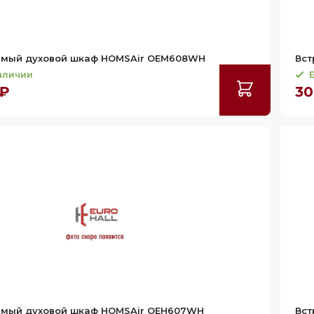
емый духовой шкаф HOMSAir OEM608WH
Вст
наличии
Е
 ₽
30
емый духовой шкаф HOMSAir OEH607WH
Вст