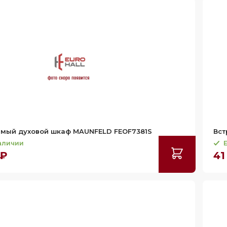
емый духовой шкаф MAUNFELD FEOF7381S
Вст
наличии
Е
 ₽
41