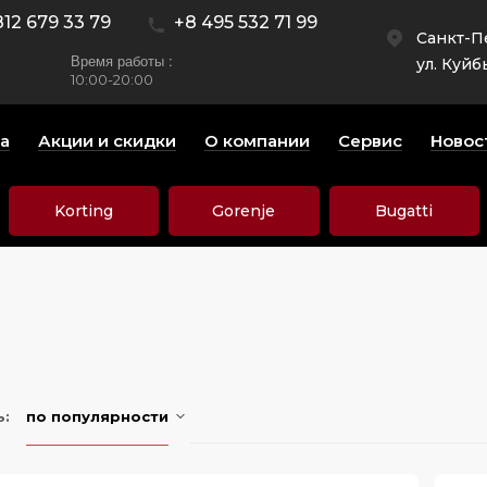
812 679 33 79
+8 495 532 71 99
Санкт-П
Время работы :
ул. Куйб
10:00-20:00
а
Акции и скидки
О компании
Сервис
Новос
Korting
Gorenje
Bugatti
ь:
по популярности