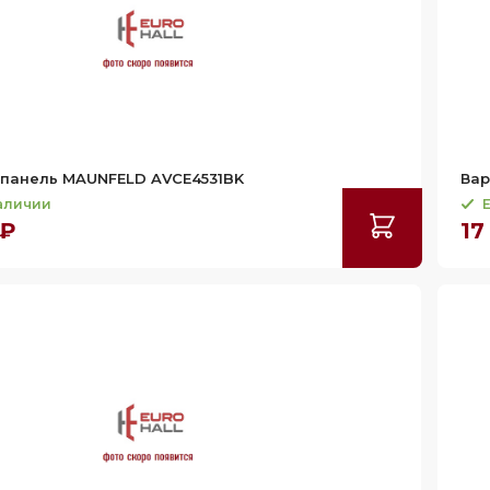
 панель MAUNFELD AVCE4531BK
Вар
наличии
Е
 ₽
17