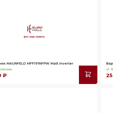
ик MAUNFELD MFF191NFPW Matt Inverter
Вар
наличии
Е
0 ₽
25