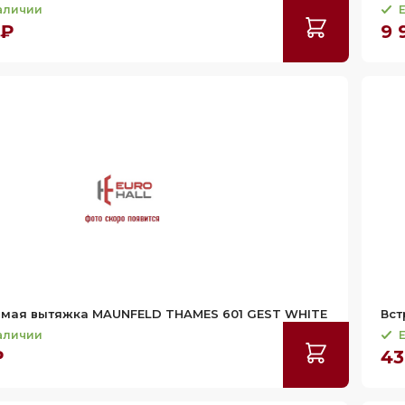
наличии
Е
 ₽
9 
емая вытяжка MAUNFELD THAMES 601 GEST WHITE
Вст
наличии
Е
₽
43