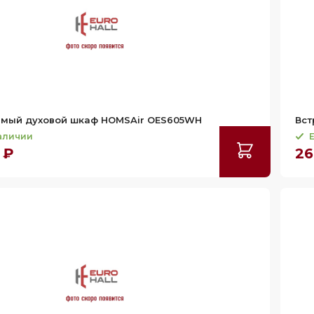
емый духовой шкаф HOMSAir OES605WH
Вст
наличии
Е
 ₽
26